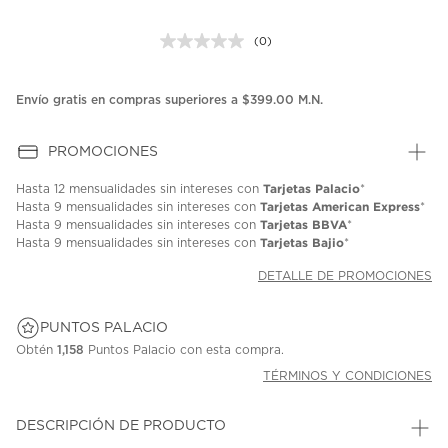
(0)
Sin
puntuación.
Enlace
en
Envío gratis en compras superiores a $399.00 M.N.
la
misma
página.
PROMOCIONES
Tarjetas Palacio
Hasta
12 mensualidades
sin intereses con
*
Tarjetas American Express
Hasta
9 mensualidades
sin intereses con
*
Tarjetas BBVA
Hasta
9 mensualidades
sin intereses con
*
Tarjetas Bajio
Hasta
9 mensualidades
sin intereses con
*
DETALLE DE PROMOCIONES
PUNTOS PALACIO
Obtén
1,158
Puntos Palacio con esta compra.
TÉRMINOS Y CONDICIONES
DESCRIPCIÓN DE PRODUCTO