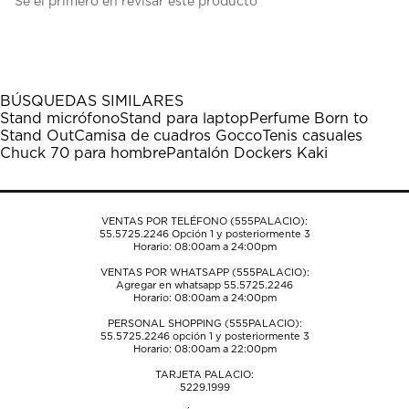
Sé el primero en revisar este producto
para
para
para
para
para
calificar
calificar
calificar
calificar
calificar
el
el
el
el
el
artículo
artículo
artículo
artículo
artículo
con
con
con
con
con
1
2
3
4
5
BÚSQUEDAS SIMILARES
estrella
estrellas.
estrellas.
estrellas.
estrellas.
Stand micrófono
Stand para laptop
Perfume Born to
Esta
Esta
Esta
Esta
Esta
Stand Out
Camisa de cuadros Gocco
Tenis casuales
acción
acción
acción
acción
acción
Chuck 70 para hombre
Pantalón Dockers Kaki
abrirá
abrirá
abrirá
abrirá
abrirá
el
el
el
el
el
formulario
formulario
formulario
formulario
formulario
de
de
de
de
de
VENTAS POR TELÉFONO (555PALACIO):
envío.
envío.
envío.
envío.
envío.
55.5725.2246
Opción 1 y posteriormente 3
Horario: 08:00am a 24:00pm
VENTAS POR WHATSAPP (555PALACIO):
Agregar en whatsapp 55.5725.2246
Horario: 08:00am a 24:00pm
PERSONAL SHOPPING (555PALACIO):
55.5725.2246
opción 1 y posteriormente 3
Horario: 08:00am a 22:00pm
TARJETA PALACIO:
5229.1999