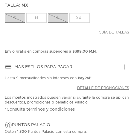
puntuación.
TALLA:
MX
Enlace
en
la
S
M
L
XXL
misma
página.
GUÍA DE TALLAS
Envío gratis en compras superiores a $399.00 M.N.
MÁS ESTILOS PARA PAGAR
PayPal
Hasta
9 mensualidades
sin intereses con
*
DETALLE DE PROMOCIONES
Los montos mostrados pueden variar si durante la compra se aplican
descuentos, promociones o beneficios Palacio
*Consulta términos y condiciones
PUNTOS PALACIO
Obtén
1,300
Puntos Palacio con esta compra.