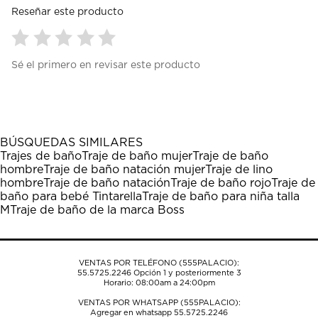
Reseñar este producto
Seleccionar
Seleccionar
Seleccionar
Seleccionar
Seleccionar
Sé el primero en revisar este producto
para
para
para
para
para
calificar
calificar
calificar
calificar
calificar
el
el
el
el
el
artículo
artículo
artículo
artículo
artículo
con
con
con
con
con
1
2
3
4
5
BÚSQUEDAS SIMILARES
estrella
estrellas.
estrellas.
estrellas.
estrellas.
Trajes de baño
Traje de baño mujer
Traje de baño
Esta
Esta
Esta
Esta
Esta
hombre
Traje de baño natación mujer
Traje de lino
acción
acción
acción
acción
acción
hombre
Traje de baño natación
Traje de baño rojo
Traje de
abrirá
abrirá
abrirá
abrirá
abrirá
baño para bebé Tintarella
Traje de baño para niña talla
el
el
el
el
el
M
Traje de baño de la marca Boss
formulario
formulario
formulario
formulario
formulario
de
de
de
de
de
envío.
envío.
envío.
envío.
envío.
VENTAS POR TELÉFONO (555PALACIO):
55.5725.2246
Opción 1 y posteriormente 3
Horario: 08:00am a 24:00pm
VENTAS POR WHATSAPP (555PALACIO):
Agregar en whatsapp 55.5725.2246