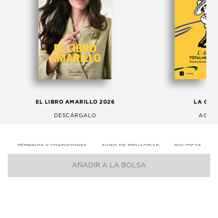
EL LIBRO AMARILLO 2026
LA GAC
DESCÁRGALO
AGOS
TÉRMINOS Y CONDICIONES
AVISO DE PRIVACIDAD
POLITICAS
AÑADIR A LA BOLSA