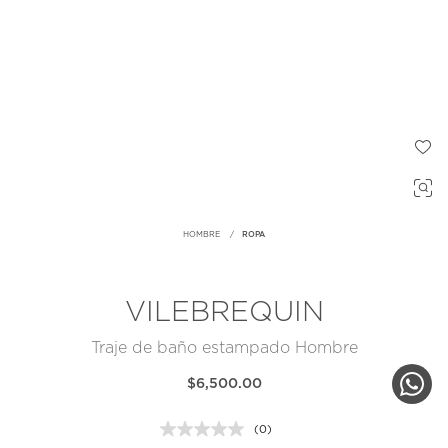
HOMBRE
ROPA
VILEBREQUIN
Traje de baño estampado Hombre
$6,500.00
(0)
Sin