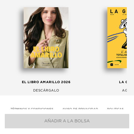
EL LIBRO AMARILLO 2026
LA GAC
DESCÁRGALO
AGOS
TÉRMINOS Y CONDICIONES
AVISO DE PRIVACIDAD
POLITICAS
AÑADIR A LA BOLSA