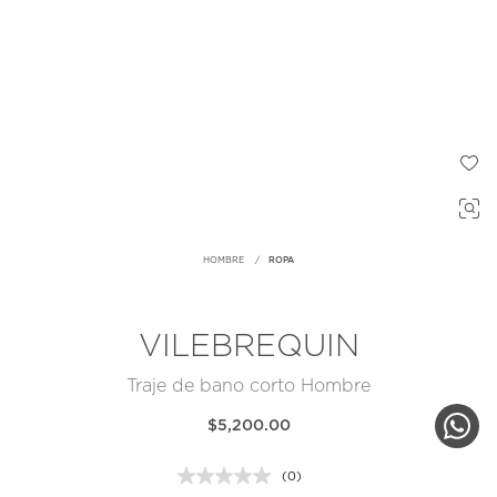
HOMBRE
ROPA
VILEBREQUIN
Traje de bano corto Hombre
$5,200.00
(0)
Sin