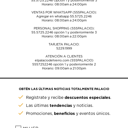
55.5725.2246
Opción 1 y posteriormente 3
Horario: 08:00am a 24:00pm
VENTAS POR WHATSAPP (555PALACIO):
Agregar en whatsapp 55.5725.2246
Horario: 08:00am a 24:00pm
PERSONAL SHOPPING (555PALACIO):
55.5725.2246
opción 1 y posteriormente 3
Horario: 08:00am a 22:00pm
TARJETA PALACIO:
5229.1999
ATENCIÓN A CLIENTES
elpalaciodehierro.com (555PALACIO)
5557252246
opción 1 y posteriormente 2
Horario: 09:00am a 21:00pm
OBTÉN LAS ÚLTIMAS NOTICIAS TOTALMENTE PALACIO
descuentos especiales
Regístrate y recibe
.
tendencias
Las últimas
y noticias.
beneficios
Promociones,
y eventos únicos.