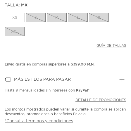
puntuación.
TALLA:
MX
Enlace
en
la
XS
S
M
L
XL
misma
página.
XXL
GUÍA DE TALLAS
Envío gratis en compras superiores a $399.00 M.N.
MÁS ESTILOS PARA PAGAR
PayPal
Hasta
9 mensualidades
sin intereses con
*
DETALLE DE PROMOCIONES
Los montos mostrados pueden variar si durante la compra se aplican
descuentos, promociones o beneficios Palacio
*Consulta términos y condiciones