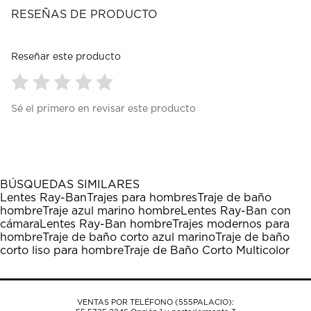
RESEÑAS DE PRODUCTO
Reseñar este producto
Seleccionar
Seleccionar
Seleccionar
Seleccionar
Seleccionar
Sé el primero en revisar este producto
para
para
para
para
para
calificar
calificar
calificar
calificar
calificar
el
el
el
el
el
artículo
artículo
artículo
artículo
artículo
con
con
con
con
con
1
2
3
4
5
BÚSQUEDAS SIMILARES
estrella
estrellas.
estrellas.
estrellas.
estrellas.
Lentes Ray-Ban
Trajes para hombres
Traje de baño
Esta
Esta
Esta
Esta
Esta
hombre
Traje azul marino hombre
Lentes Ray-Ban con
acción
acción
acción
acción
acción
cámara
Lentes Ray-Ban hombre
Trajes modernos para
abrirá
abrirá
abrirá
abrirá
abrirá
hombre
Traje de baño corto azul marino
Traje de baño
el
el
el
el
el
corto liso para hombre
Traje de Baño Corto Multicolor
formulario
formulario
formulario
formulario
formulario
de
de
de
de
de
envío.
envío.
envío.
envío.
envío.
VENTAS POR TELÉFONO (555PALACIO):