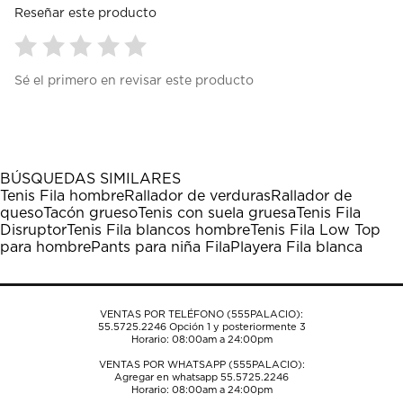
Reseñar este producto
Seleccionar
Seleccionar
Seleccionar
Seleccionar
Seleccionar
Sé el primero en revisar este producto
para
para
para
para
para
calificar
calificar
calificar
calificar
calificar
el
el
el
el
el
artículo
artículo
artículo
artículo
artículo
con
con
con
con
con
1
2
3
4
5
BÚSQUEDAS SIMILARES
estrella
estrellas.
estrellas.
estrellas.
estrellas.
Tenis Fila hombre
Rallador de verduras
Rallador de
Esta
Esta
Esta
Esta
Esta
queso
Tacón grueso
Tenis con suela gruesa
Tenis Fila
acción
acción
acción
acción
acción
Disruptor
Tenis Fila blancos hombre
Tenis Fila Low Top
abrirá
abrirá
abrirá
abrirá
abrirá
para hombre
Pants para niña Fila
Playera Fila blanca
el
el
el
el
el
formulario
formulario
formulario
formulario
formulario
de
de
de
de
de
envío.
envío.
envío.
envío.
envío.
VENTAS POR TELÉFONO (555PALACIO):
55.5725.2246
Opción 1 y posteriormente 3
Horario: 08:00am a 24:00pm
VENTAS POR WHATSAPP (555PALACIO):
Agregar en whatsapp 55.5725.2246
Horario: 08:00am a 24:00pm