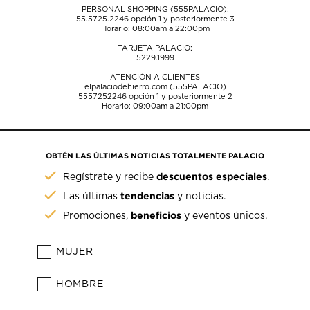
PERSONAL SHOPPING (555PALACIO):
55.5725.2246
opción 1 y posteriormente 3
Horario: 08:00am a 22:00pm
TARJETA PALACIO:
5229.1999
ATENCIÓN A CLIENTES
elpalaciodehierro.com (555PALACIO)
5557252246
opción 1 y posteriormente 2
Horario: 09:00am a 21:00pm
OBTÉN LAS ÚLTIMAS NOTICIAS TOTALMENTE PALACIO
descuentos especiales
Regístrate y recibe
.
tendencias
Las últimas
y noticias.
beneficios
Promociones,
y eventos únicos.
MUJER
HOMBRE