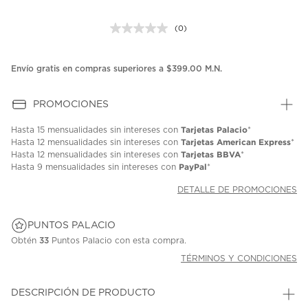
(0)
Sin
puntuación.
Enlace
en
Envío gratis en compras superiores a $399.00 M.N.
la
misma
página.
PROMOCIONES
Tarjetas Palacio
Hasta
15 mensualidades
sin intereses con
*
Tarjetas American Express
Hasta
12 mensualidades
sin intereses con
*
Tarjetas BBVA
Hasta
12 mensualidades
sin intereses con
*
PayPal
Hasta
9 mensualidades
sin intereses con
*
DETALLE DE PROMOCIONES
PUNTOS PALACIO
Obtén
33
Puntos Palacio con esta compra.
TÉRMINOS Y CONDICIONES
DESCRIPCIÓN DE PRODUCTO