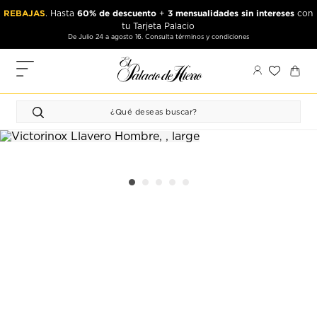
Ir
Ir
REBAJAS
60% de descuento
3 mensualidades sin intereses
. Hasta
+
con
al
al
tu Tarjeta Palacio
contenido
contenido
De Julio 24 a agosto 16. Consulta términos y condiciones
principal
de
pie
MIS
de
PEDIDOS
página
FAVORITOS
PERFIL
DIRECCIONES
MÉTODOS
DE PAGO
CERRAR
SESIÓN