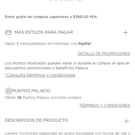
Sin
puntuación.
Enlace
en
Envío gratis en compras superiores a $399.00 M.N.
la
misma
página.
MÁS ESTILOS PARA PAGAR
PayPal
Hasta
9 mensualidades
sin intereses con
*
DETALLE DE PROMOCIONES
Los montos mostrados pueden variar si durante la compra se aplican
descuentos, promociones o beneficios Palacio
*Consulta términos y condiciones
PUNTOS PALACIO
Obtén
56
Puntos Palacio con esta compra.
TÉRMINOS Y CONDICIONES
DESCRIPCIÓN DE PRODUCTO
Llavero Victorinox elaborado en acero inoxidable con forma de clip y