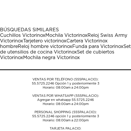
calificar
calificar
calificar
calificar
calificar
el
el
el
el
el
artículo
artículo
artículo
artículo
artículo
con
con
con
con
con
1
2
3
4
5
BÚSQUEDAS SIMILARES
estrella
estrellas.
estrellas.
estrellas.
estrellas.
Cuchillos Victorinox
Mochila Victorinox
Reloj Swiss Army
Esta
Esta
Esta
Esta
Esta
Victorinox
Tarjetero victorinox
Cartera Victorinox
acción
acción
acción
acción
acción
hombre
Reloj hombre victorinox
Funda para Victorinox
Set
abrirá
abrirá
abrirá
abrirá
abrirá
de utensilios de cocina Victorinox
Set de cubiertos
el
el
el
el
el
Victorinox
Mochila negra Victorinox
formulario
formulario
formulario
formulario
formulario
de
de
de
de
de
envío.
envío.
envío.
envío.
envío.
VENTAS POR TELÉFONO (555PALACIO):
55.5725.2246
Opción 1 y posteriormente 3
Horario: 08:00am a 24:00pm
VENTAS POR WHATSAPP (555PALACIO):
Agregar en whatsapp 55.5725.2246
Horario: 08:00am a 24:00pm
PERSONAL SHOPPING (555PALACIO):
55.5725.2246
opción 1 y posteriormente 3
Horario: 08:00am a 22:00pm
TARJETA PALACIO: