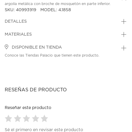
argolla metálica con broche de mosquetón en parte inferior.
SKU: 40993919
MODEL: 4.1858
DETALLES
MATERIALES
DISPONIBLE EN TIENDA
Conoce las Tiendas Palacio que tienen este producto.
RESEÑAS DE PRODUCTO
Reseñar este producto
Seleccionar
Seleccionar
Seleccionar
Seleccionar
Seleccionar
Sé el primero en revisar este producto
para
para
para
para
para