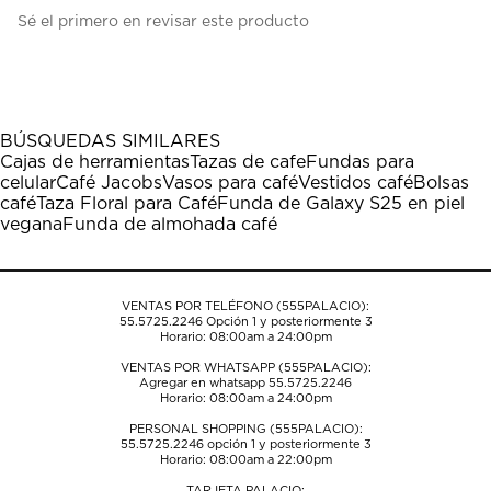
Seleccionar
Seleccionar
Seleccionar
Seleccionar
Seleccionar
Sé el primero en revisar este producto
para
para
para
para
para
calificar
calificar
calificar
calificar
calificar
el
el
el
el
el
artículo
artículo
artículo
artículo
artículo
con
con
con
con
con
1
2
3
4
5
BÚSQUEDAS SIMILARES
estrella
estrellas.
estrellas.
estrellas.
estrellas.
Cajas de herramientas
Tazas de cafe
Fundas para
Esta
Esta
Esta
Esta
Esta
celular
Café Jacobs
Vasos para café
Vestidos café
Bolsas
acción
acción
acción
acción
acción
café
Taza Floral para Café
Funda de Galaxy S25 en piel
abrirá
abrirá
abrirá
abrirá
abrirá
vegana
Funda de almohada café
el
el
el
el
el
formulario
formulario
formulario
formulario
formulario
de
de
de
de
de
envío.
envío.
envío.
envío.
envío.
VENTAS POR TELÉFONO (555PALACIO):
55.5725.2246
Opción 1 y posteriormente 3
Horario: 08:00am a 24:00pm
VENTAS POR WHATSAPP (555PALACIO):
Agregar en whatsapp 55.5725.2246
Horario: 08:00am a 24:00pm
PERSONAL SHOPPING (555PALACIO):
55.5725.2246
opción 1 y posteriormente 3
Horario: 08:00am a 22:00pm
TARJETA PALACIO: