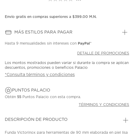
Sin
puntuación.
Enlace
en
Envío gratis en compras superiores a $399.00 M.N.
la
misma
página.
MÁS ESTILOS PARA PAGAR
PayPal
Hasta
9 mensualidades
sin intereses con
*
DETALLE DE PROMOCIONES
Los montos mostrados pueden variar si durante la compra se aplican
descuentos, promociones o beneficios Palacio
*Consulta términos y condiciones
PUNTOS PALACIO
Obtén
55
Puntos Palacio con esta compra.
TÉRMINOS Y CONDICIONES
DESCRIPCIÓN DE PRODUCTO
Funda Victorinox para herramientas de 90 mm elaborada en piel lisa