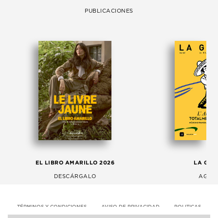
PUBLICACIONES
EL LIBRO AMARILLO 2026
LA GAC
DESCÁRGALO
AGOS
TÉRMINOS Y CONDICIONES
AVISO DE PRIVACIDAD
POLITICAS