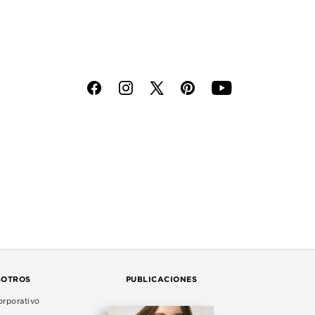
f
i
p
y
SOTROS
PUBLICACIONES
rporativo