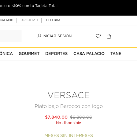
-20%
ocio o
con tu Tarjeta Total
 PALACIO
ARISTOPET
CELEBRA
INICIAR SESIÓN
ÓNICA
GOURMET
DEPORTES
CASA PALACIO
TANE
VERSACE
Plato bajo Barocco con logo
$7,840.00
$9,800.00
No disponible
MESES SIN INTERESES