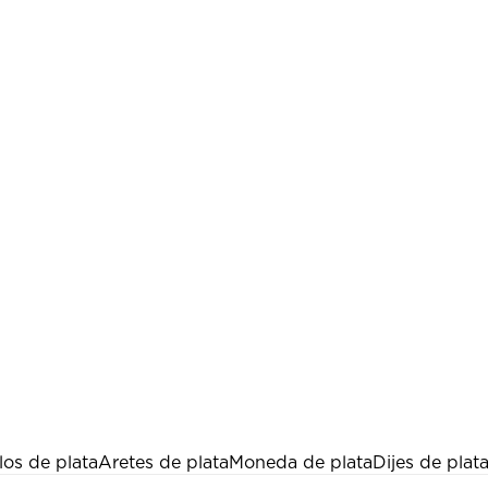
los de plata
Aretes de plata
Moneda de plata
Dijes de plat