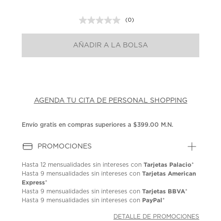
(0)
Sin
puntuación.
Enlace
AÑADIR A LA BOLSA
en
la
misma
página.
AGENDA TU CITA DE PERSONAL SHOPPING
Envío gratis en compras superiores a $399.00 M.N.
PROMOCIONES
Tarjetas Palacio
Hasta
12 mensualidades
sin intereses con
*
Tarjetas American
Hasta
9 mensualidades
sin intereses con
Express
*
Tarjetas BBVA
Hasta
9 mensualidades
sin intereses con
*
PayPal
Hasta
9 mensualidades
sin intereses con
*
DETALLE DE PROMOCIONES