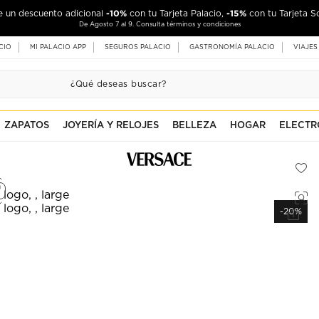
-10%
-15%
de un descuento adicional
con tu Tarjeta Palacio,
con tu Tarjeta S
De Agosto 7 al 9. Consulta términos y condiciones
CIO
MI PALACIO APP
SEGUROS PALACIO
GASTRONOMÍA PALACIO
VIAJES
ZAPATOS
JOYERÍA Y RELOJES
BELLEZA
HOGAR
ELECTR
-20%