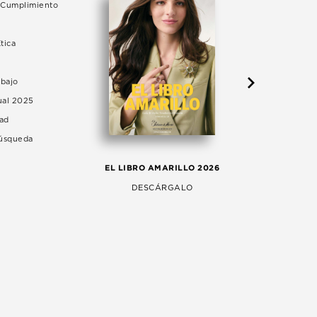
e Cumplimiento
tica
abajo
ual 2025
dad
Búsqueda
LA 
EL LIBRO AMARILLO 2026
AG
DESCÁRGALO