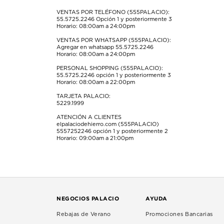
abrirá
abrirá
abrirá
abrirá
abrirá
el
el
el
el
el
VENTAS POR TELÉFONO (555PALACIO):
55.5725.2246
Opción 1 y posteriormente 3
formulario
formulario
formulario
formulario
formulario
Horario: 08:00am a 24:00pm
de
de
de
de
de
envío.
envío.
envío.
envío.
envío.
VENTAS POR WHATSAPP (555PALACIO):
Agregar en whatsapp 55.5725.2246
Horario: 08:00am a 24:00pm
PERSONAL SHOPPING (555PALACIO):
55.5725.2246
opción 1 y posteriormente 3
Horario: 08:00am a 22:00pm
TARJETA PALACIO:
5229.1999
ATENCIÓN A CLIENTES
elpalaciodehierro.com (555PALACIO)
5557252246
opción 1 y posteriormente 2
Horario: 09:00am a 21:00pm
NEGOCIOS PALACIO
AYUDA
Rebajas de Verano
Promociones Bancarias