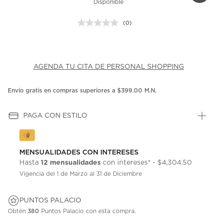
Disponible
(0)
Sin
puntuación.
Enlace
en
la
misma
AGENDA TU CITA DE PERSONAL SHOPPING
página.
Envío gratis en compras superiores a $399.00 M.N.
PAGA CON ESTILO
MENSUALIDADES CON INTERESES
12 mensualidades
Hasta
con intereses* - $4,304.50
Vigencia del 1 de Marzo al 31 de Diciembre
PUNTOS PALACIO
Obtén
380
Puntos Palacio con esta compra.