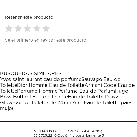
Reseñar este producto
Seleccionar
Seleccionar
Seleccionar
Seleccionar
Seleccionar
Sé el primero en revisar este producto
para
para
para
para
para
calificar
calificar
calificar
calificar
calificar
el
el
el
el
el
artículo
artículo
artículo
artículo
artículo
con
con
con
con
con
1
2
3
4
5
BÚSQUEDAS SIMILARES
estrella
estrellas.
estrellas.
estrellas.
estrellas.
Yves saint laurent eau de perfume
Sauvage Eau de
Esta
Esta
Esta
Esta
Esta
Toilette
Dior Homme Eau de Toilette
Armani Code Eau de
acción
acción
acción
acción
acción
Toilette
Perfume Homme
Perfume Eau de Parfum
Hugo
abrirá
abrirá
abrirá
abrirá
abrirá
Boss Bottled Eau de Toilette
Eau de Toilette Daisy
el
el
el
el
el
Glow
Eau de Toilette de 125 ml
Aire Eau de Toilette para
formulario
formulario
formulario
formulario
formulario
mujer
de
de
de
de
de
envío.
envío.
envío.
envío.
envío.
VENTAS POR TELÉFONO (555PALACIO):
55.5725.2246
Opción 1 y posteriormente 3