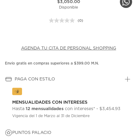
$3,050.00
Disponible
(0)
Sin
puntuación.
Enlace
en
la
misma
AGENDA TU CITA DE PERSONAL SHOPPING
página.
Envío gratis en compras superiores a $399.00 M.N.
PAGA CON ESTILO
MENSUALIDADES CON INTERESES
12 mensualidades
Hasta
con intereses* - $3,454.93
Vigencia del 1 de Marzo al 31 de Diciembre
PUNTOS PALACIO