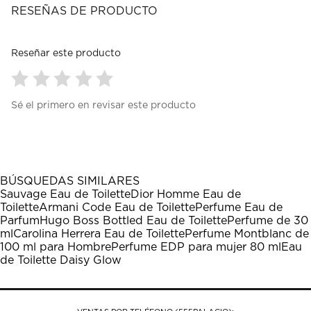
RESEÑAS DE PRODUCTO
Reseñar este producto
Seleccionar
Seleccionar
Seleccionar
Seleccionar
Seleccionar
Sé el primero en revisar este producto
para
para
para
para
para
calificar
calificar
calificar
calificar
calificar
el
el
el
el
el
artículo
artículo
artículo
artículo
artículo
con
con
con
con
con
1
2
3
4
5
BÚSQUEDAS SIMILARES
estrella
estrellas.
estrellas.
estrellas.
estrellas.
Sauvage Eau de Toilette
Dior Homme Eau de
Esta
Esta
Esta
Esta
Esta
Toilette
Armani Code Eau de Toilette
Perfume Eau de
acción
acción
acción
acción
acción
Parfum
Hugo Boss Bottled Eau de Toilette
Perfume de 30
abrirá
abrirá
abrirá
abrirá
abrirá
ml
Carolina Herrera Eau de Toilette
Perfume Montblanc de
el
el
el
el
el
100 ml para Hombre
Perfume EDP para mujer 80 ml
Eau
formulario
formulario
formulario
formulario
formulario
de Toilette Daisy Glow
de
de
de
de
de
envío.
envío.
envío.
envío.
envío.