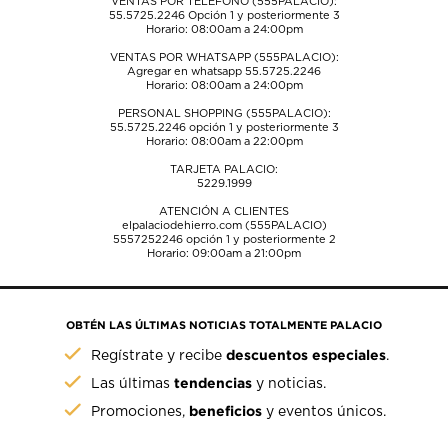
VENTAS POR TELÉFONO (555PALACIO):
55.5725.2246
Opción 1 y posteriormente 3
Horario: 08:00am a 24:00pm
VENTAS POR WHATSAPP (555PALACIO):
Agregar en whatsapp 55.5725.2246
Horario: 08:00am a 24:00pm
PERSONAL SHOPPING (555PALACIO):
55.5725.2246
opción 1 y posteriormente 3
Horario: 08:00am a 22:00pm
TARJETA PALACIO:
5229.1999
ATENCIÓN A CLIENTES
elpalaciodehierro.com (555PALACIO)
5557252246
opción 1 y posteriormente 2
Horario: 09:00am a 21:00pm
OBTÉN LAS ÚLTIMAS NOTICIAS TOTALMENTE PALACIO
descuentos especiales
Regístrate y recibe
.
tendencias
Las últimas
y noticias.
beneficios
Promociones,
y eventos únicos.