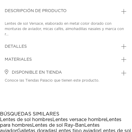
DESCRIPCIÓN DE PRODUCTO
Lentes de sol Versace, elaborado en metal color dorado con
monturas de aviador, micas cafés, almohadillas nasales y marca con
r...
DETALLES
MATERIALES
DISPONIBLE EN TIENDA
Conoce las Tiendas Palacio que tienen este producto.
BÚSQUEDAS SIMILARES
Lentes de sol hombres
Lentes versace hombre
Lentes
para hombres
Lentes de sol Ray-Ban
Lentes
aviador
Galletas doradas
Lentes tipo aviador
Lentes de sol