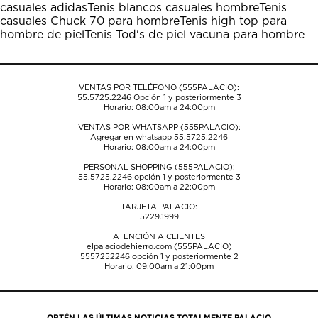
casuales adidas
Tenis blancos casuales hombre
Tenis
abrirá
abrirá
abrirá
abrirá
abrirá
casuales Chuck 70 para hombre
Tenis high top para
el
el
el
el
el
hombre de piel
Tenis Tod's de piel vacuna para hombre
formulario
formulario
formulario
formulario
formulario
de
de
de
de
de
envío.
envío.
envío.
envío.
envío.
VENTAS POR TELÉFONO (555PALACIO):
55.5725.2246
Opción 1 y posteriormente 3
Horario: 08:00am a 24:00pm
VENTAS POR WHATSAPP (555PALACIO):
Agregar en whatsapp 55.5725.2246
Horario: 08:00am a 24:00pm
PERSONAL SHOPPING (555PALACIO):
55.5725.2246
opción 1 y posteriormente 3
Horario: 08:00am a 22:00pm
TARJETA PALACIO:
5229.1999
ATENCIÓN A CLIENTES
elpalaciodehierro.com (555PALACIO)
5557252246
opción 1 y posteriormente 2
Horario: 09:00am a 21:00pm
OBTÉN LAS ÚLTIMAS NOTICIAS TOTALMENTE PALACIO