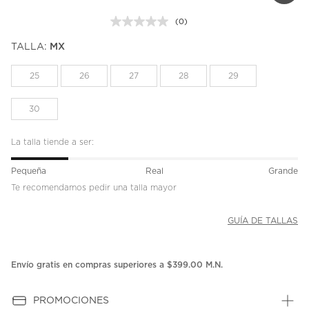
(0)
Sin
puntuación.
TALLA:
MX
Enlace
en
la
25
26
27
28
29
misma
página.
30
La talla tiende a ser:
Pequeña
Real
Grande
Te recomendamos pedir una talla mayor
GUÍA DE TALLAS
Envío gratis en compras superiores a $399.00 M.N.
PROMOCIONES