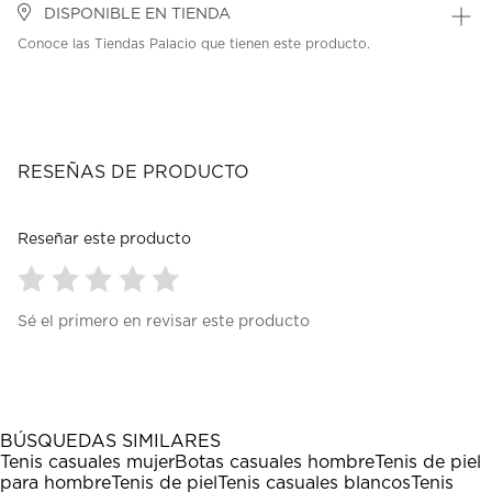
DISPONIBLE EN TIENDA
Conoce las Tiendas Palacio que tienen este producto.
RESEÑAS DE PRODUCTO
Reseñar este producto
Seleccionar
Seleccionar
Seleccionar
Seleccionar
Seleccionar
Sé el primero en revisar este producto
para
para
para
para
para
calificar
calificar
calificar
calificar
calificar
el
el
el
el
el
artículo
artículo
artículo
artículo
artículo
con
con
con
con
con
1
2
3
4
5
BÚSQUEDAS SIMILARES
estrella
estrellas.
estrellas.
estrellas.
estrellas.
Tenis casuales mujer
Botas casuales hombre
Tenis de piel
Esta
Esta
Esta
Esta
Esta
para hombre
Tenis de piel
Tenis casuales blancos
Tenis
acción
acción
acción
acción
acción