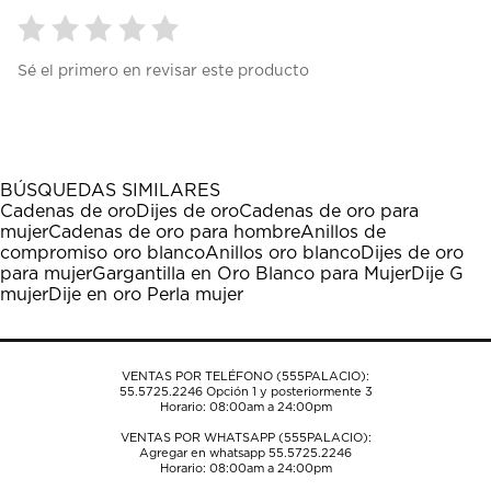
Seleccionar
Seleccionar
Seleccionar
Seleccionar
Seleccionar
Sé el primero en revisar este producto
para
para
para
para
para
calificar
calificar
calificar
calificar
calificar
el
el
el
el
el
artículo
artículo
artículo
artículo
artículo
con
con
con
con
con
1
2
3
4
5
BÚSQUEDAS SIMILARES
estrella
estrellas.
estrellas.
estrellas.
estrellas.
Cadenas de oro
Dijes de oro
Cadenas de oro para
Esta
Esta
Esta
Esta
Esta
mujer
Cadenas de oro para hombre
Anillos de
acción
acción
acción
acción
acción
compromiso oro blanco
Anillos oro blanco
Dijes de oro
abrirá
abrirá
abrirá
abrirá
abrirá
para mujer
Gargantilla en Oro Blanco para Mujer
Dije G
el
el
el
el
el
mujer
Dije en oro Perla mujer
formulario
formulario
formulario
formulario
formulario
de
de
de
de
de
envío.
envío.
envío.
envío.
envío.
VENTAS POR TELÉFONO (555PALACIO):
55.5725.2246
Opción 1 y posteriormente 3
Horario: 08:00am a 24:00pm
VENTAS POR WHATSAPP (555PALACIO):
Agregar en whatsapp 55.5725.2246
Horario: 08:00am a 24:00pm