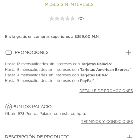
MESES SIN INTERESES
(0)
Sin
puntuación.
Enlace
en
Envío gratis en compras superiores a $399.00 M.N.
la
misma
página.
PROMOCIONES
Tarjetas Palacio
Hasta
12 mensualidades
sin intereses con
*
Tarjetas American Express
Hasta
9 mensualidades
sin intereses con
*
Tarjetas BBVA
Hasta
9 mensualidades
sin intereses con
*
PayPal
Hasta
9 mensualidades
sin intereses con
*
DETALLE DE PROMOCIONES
PUNTOS PALACIO
Obtén
973
Puntos Palacio con esta compra.
TÉRMINOS Y CONDICIONES
DESCRIPCIÓN DE PRODUCTO