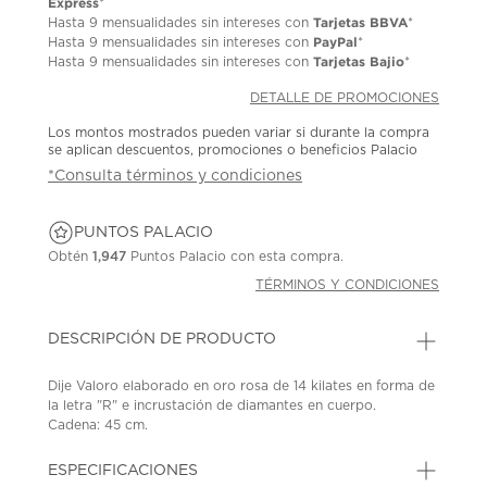
Express
*
Tarjetas BBVA
Hasta
9 mensualidades
sin intereses con
*
PayPal
Hasta
9 mensualidades
sin intereses con
*
Tarjetas Bajio
Hasta
9 mensualidades
sin intereses con
*
DETALLE DE PROMOCIONES
Los montos mostrados pueden variar si durante la compra
se aplican descuentos, promociones o beneficios Palacio
*Consulta términos y condiciones
PUNTOS PALACIO
Obtén
1,947
Puntos Palacio con esta compra.
TÉRMINOS Y CONDICIONES
DESCRIPCIÓN DE PRODUCTO
Dije Valoro elaborado en oro rosa de 14 kilates en forma de
la letra "R" e incrustación de diamantes en cuerpo.
Cadena: 45 cm.
SKU: 43004280
MODEL: GA00478
ESPECIFICACIONES