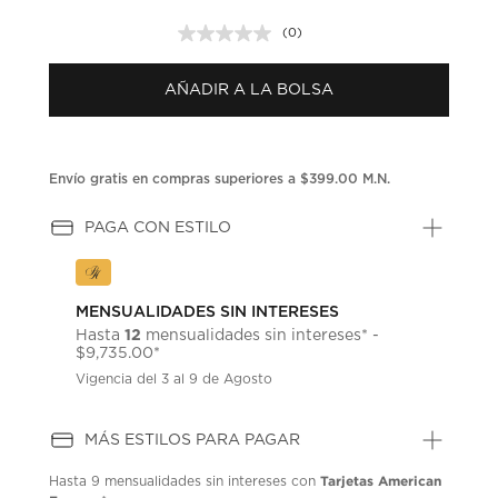
(0)
Sin
puntuación.
Enlace
AÑADIR A LA BOLSA
en
la
misma
página.
Envío gratis en compras superiores a $399.00 M.N.
PAGA CON ESTILO
MENSUALIDADES SIN INTERESES
12
Hasta
mensualidades sin intereses* -
$9,735.00*
Vigencia del 3 al 9 de Agosto
MÁS ESTILOS PARA PAGAR
Tarjetas American
Hasta
9 mensualidades
sin intereses con