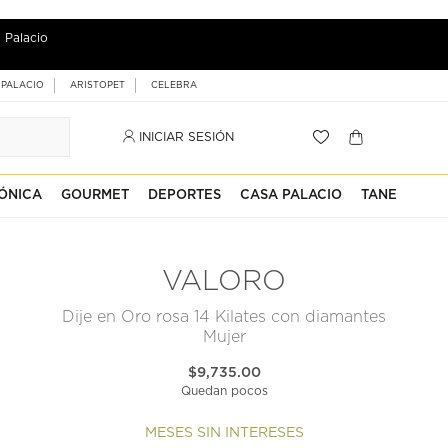
 Palacio
 PALACIO
ARISTOPET
CELEBRA
INICIAR SESIÓN
ÓNICA
GOURMET
DEPORTES
CASA PALACIO
TANE
VALORO
Dije en Oro rosa 14 Kilates con diamantes
Mujer
$9,735.00
Quedan pocos
MESES SIN INTERESES