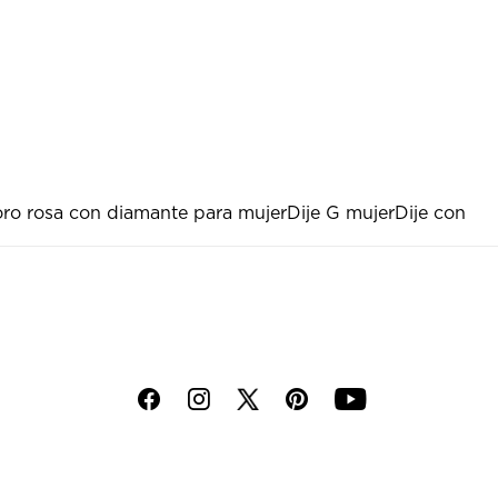
oro rosa con diamante para mujer
Dije G mujer
Dije con
f
i
p
y