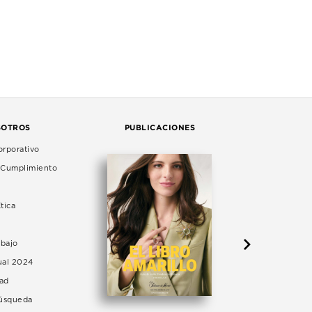
SOTROS
PUBLICACIONES
rporativo
e Cumplimiento
tica
abajo
ual 2024
dad
Búsqueda