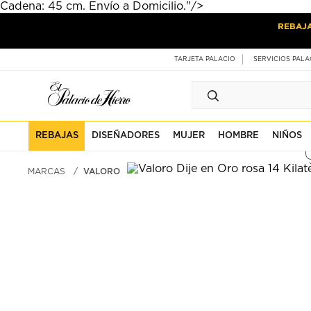
Cadena: 45 cm. Envío a Domicilio."/>
Ir
Ir
REBAJ
al
al
contenido
contenido
principal
de
TARJETA PALACIO
SERVICIOS PALA
pie
de
página
REBAJAS
DISEÑADORES
MUJER
HOMBRE
NIÑOS
MARCAS
VALORO