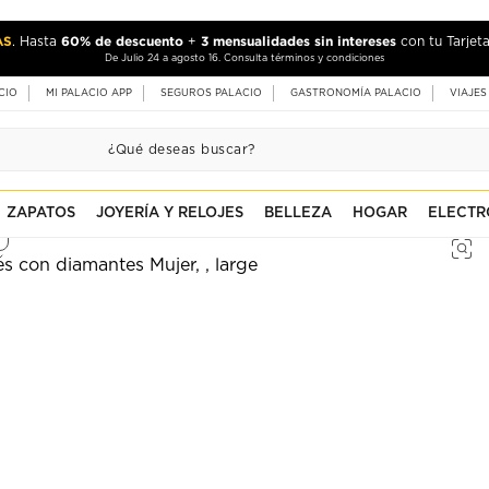
AS
60% de descuento
3 mensualidades sin intereses
. Hasta
+
con tu Tarjeta
De Julio 24 a agosto 16. Consulta términos y condiciones
CIO
MI PALACIO APP
SEGUROS PALACIO
GASTRONOMÍA PALACIO
VIAJES
ZAPATOS
JOYERÍA Y RELOJES
BELLEZA
HOGAR
ELECTR