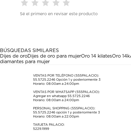
Seleccionar
Seleccionar
Seleccionar
Seleccionar
Seleccionar
Sé el primero en revisar este producto
para
para
para
para
para
calificar
calificar
calificar
calificar
calificar
el
el
el
el
el
artículo
artículo
artículo
artículo
artículo
con
con
con
con
con
1
2
3
4
5
estrella
estrellas.
estrellas.
estrellas.
estrellas.
BÚSQUEDAS SIMILARES
Esta
Esta
Esta
Esta
Esta
Dijes de oro
Dijes de oro para mujer
Oro 14 kilates
Oro 14k
acción
acción
acción
acción
acción
diamantes para mujer
abrirá
abrirá
abrirá
abrirá
abrirá
el
el
el
el
el
formulario
formulario
formulario
formulario
formulario
VENTAS POR TELÉFONO (555PALACIO):
55.5725.2246
Opción 1 y posteriormente 3
de
de
de
de
de
Horario: 08:00am a 24:00pm
envío.
envío.
envío.
envío.
envío.
VENTAS POR WHATSAPP (555PALACIO):
Agregar en whatsapp 55.5725.2246
Horario: 08:00am a 24:00pm
PERSONAL SHOPPING (555PALACIO):
55.5725.2246
opción 1 y posteriormente 3
Horario: 08:00am a 22:00pm
TARJETA PALACIO:
5229.1999