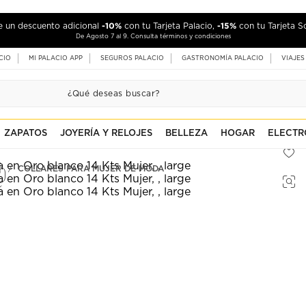
-10%
-15%
de un descuento adicional
con tu Tarjeta Palacio,
con tu Tarjeta S
De Agosto 7 al 9. Consulta términos y condiciones
CIO
MI PALACIO APP
SEGUROS PALACIO
GASTRONOMÍA PALACIO
VIAJES
ZAPATOS
JOYERÍA Y RELOJES
BELLEZA
HOGAR
ELECTR
COLLARES PARA MUJER DE MODA