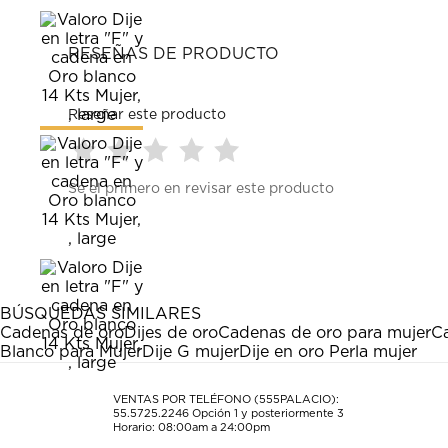
RESEÑAS DE PRODUCTO
Reseñar este producto
Seleccionar
Seleccionar
Seleccionar
Seleccionar
Seleccionar
Sé el primero en revisar este producto
para
para
para
para
para
calificar
calificar
calificar
calificar
calificar
el
el
el
el
el
artículo
artículo
artículo
artículo
artículo
con
con
con
con
con
1
2
3
4
5
estrella
estrellas.
estrellas.
estrellas.
estrellas.
BÚSQUEDAS SIMILARES
Esta
Esta
Esta
Esta
Esta
Cadenas de oro
Dijes de oro
Cadenas de oro para mujer
C
acción
acción
acción
acción
acción
Blanco para Mujer
Dije G mujer
Dije en oro Perla mujer
abrirá
abrirá
abrirá
abrirá
abrirá
el
el
el
el
el
formulario
formulario
formulario
formulario
formulario
VENTAS POR TELÉFONO (555PALACIO):
55.5725.2246
Opción 1 y posteriormente 3
de
de
de
de
de
Horario: 08:00am a 24:00pm
envío.
envío.
envío.
envío.
envío.