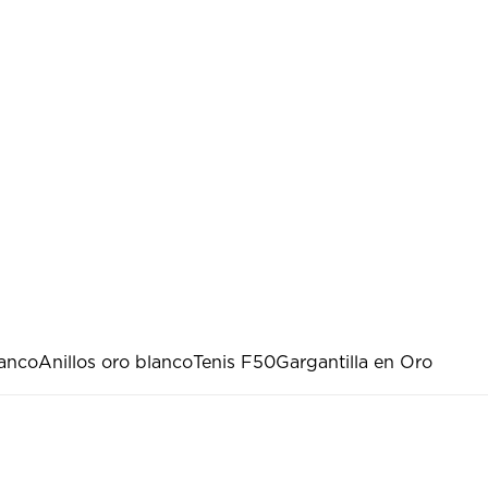
lanco
Anillos oro blanco
Tenis F50
Gargantilla en Oro