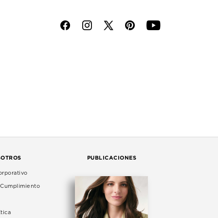
f
i
p
y
SOTROS
PUBLICACIONES
rporativo
e Cumplimiento
tica