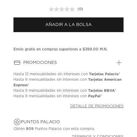
(0)
Sin
puntuación.
Enlace
AÑADIR A LA BOLSA
en
la
misma
página.
Envío gratis en compras superiores a $399.00 M.N.
PROMOCIONES
Tarjetas Palacio
Hasta
12 mensualidades
sin intereses con
*
Tarjetas American
Hasta
9 mensualidades
sin intereses con
Express
*
Tarjetas BBVA
Hasta
9 mensualidades
sin intereses con
*
PayPal
Hasta
9 mensualidades
sin intereses con
*
DETALLE DE PROMOCIONES
PUNTOS PALACIO
Obtén
809
Puntos Palacio con esta compra.
TÉRMINOS Y CONDICIONES