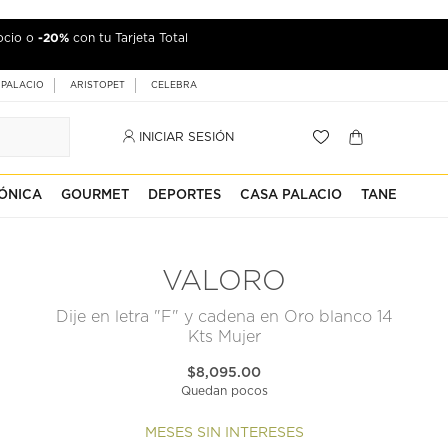
-20%
ocio o
con tu Tarjeta Total
 PALACIO
ARISTOPET
CELEBRA
INICIAR SESIÓN
ÓNICA
GOURMET
DEPORTES
CASA PALACIO
TANE
VALORO
Dije en letra "F" y cadena en Oro blanco 14
Kts Mujer
$8,095.00
Quedan pocos
MESES SIN INTERESES