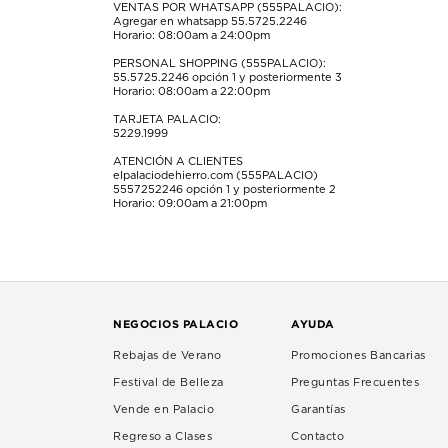
VENTAS POR WHATSAPP (555PALACIO):
Agregar en whatsapp 55.5725.2246
Horario: 08:00am a 24:00pm
PERSONAL SHOPPING (555PALACIO):
55.5725.2246
opción 1 y posteriormente 3
Horario: 08:00am a 22:00pm
TARJETA PALACIO:
5229.1999
ATENCIÓN A CLIENTES
elpalaciodehierro.com (555PALACIO)
5557252246
opción 1 y posteriormente 2
Horario: 09:00am a 21:00pm
NEGOCIOS PALACIO
AYUDA
Rebajas de Verano
Promociones Bancarias
Festival de Belleza
Preguntas Frecuentes
Vende en Palacio
Garantías
Regreso a Clases
Contacto