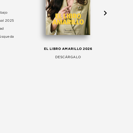
abajo
ual 2025
dad
Búsqueda
LA 
EL LIBRO AMARILLO 2026
AG
DESCÁRGALO