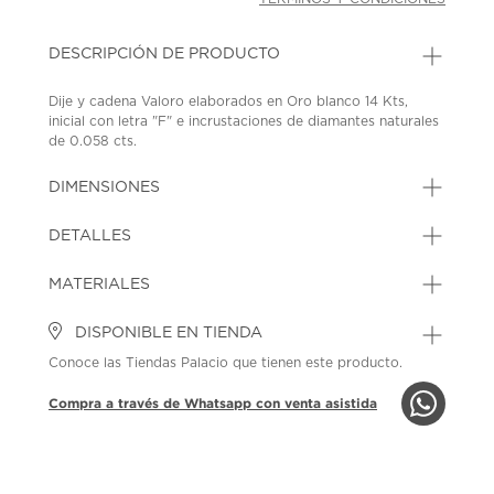
DESCRIPCIÓN DE PRODUCTO
Dije y cadena Valoro elaborados en Oro blanco 14 Kts,
inicial con letra "F" e incrustaciones de diamantes naturales
de 0.058 cts.
Cadena: 40 cm.
SKU: 42707067
MODEL: GA00413
DIMENSIONES
DETALLES
MATERIALES
DISPONIBLE EN TIENDA
Conoce las Tiendas Palacio que tienen este producto.
Compra a través de Whatsapp con venta asistida