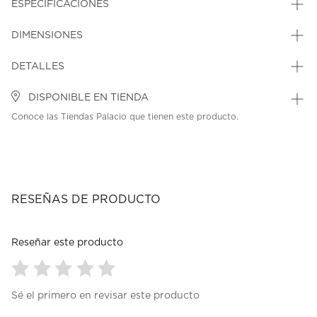
ESPECIFICACIONES
DIMENSIONES
DETALLES
DISPONIBLE EN TIENDA
Conoce las Tiendas Palacio que tienen este producto.
RESEÑAS DE PRODUCTO
Reseñar este producto
Seleccionar
Seleccionar
Seleccionar
Seleccionar
Seleccionar
Sé el primero en revisar este producto
para
para
para
para
para
calificar
calificar
calificar
calificar
calificar