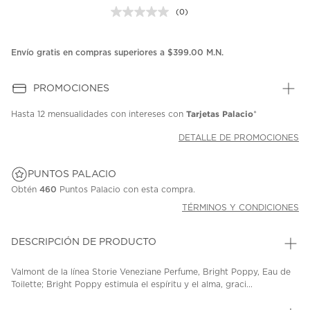
(0)
Sin
puntuación.
Enlace
en
Envío gratis en compras superiores a $399.00 M.N.
la
misma
página.
PROMOCIONES
Tarjetas Palacio
Hasta
12 mensualidades
con intereses con
*
DETALLE DE PROMOCIONES
PUNTOS PALACIO
Obtén
460
Puntos Palacio con esta compra.
TÉRMINOS Y CONDICIONES
DESCRIPCIÓN DE PRODUCTO
Valmont de la línea Storie Veneziane Perfume, Bright Poppy, Eau de
Toilette; Bright Poppy estimula el espíritu y el alma, graci...