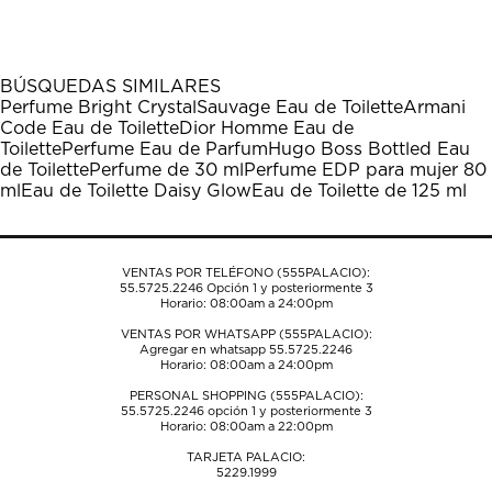
el
el
el
el
el
artículo
artículo
artículo
artículo
artículo
con
con
con
con
con
1
2
3
4
5
BÚSQUEDAS SIMILARES
estrella
estrellas.
estrellas.
estrellas.
estrellas.
Perfume Bright Crystal
Sauvage Eau de Toilette
Armani
Esta
Esta
Esta
Esta
Esta
Code Eau de Toilette
Dior Homme Eau de
acción
acción
acción
acción
acción
Toilette
Perfume Eau de Parfum
Hugo Boss Bottled Eau
abrirá
abrirá
abrirá
abrirá
abrirá
de Toilette
Perfume de 30 ml
Perfume EDP para mujer 80
el
el
el
el
el
ml
Eau de Toilette Daisy Glow
Eau de Toilette de 125 ml
formulario
formulario
formulario
formulario
formulario
de
de
de
de
de
envío.
envío.
envío.
envío.
envío.
VENTAS POR TELÉFONO (555PALACIO):
55.5725.2246
Opción 1 y posteriormente 3
Horario: 08:00am a 24:00pm
VENTAS POR WHATSAPP (555PALACIO):
Agregar en whatsapp 55.5725.2246
Horario: 08:00am a 24:00pm
PERSONAL SHOPPING (555PALACIO):
55.5725.2246
opción 1 y posteriormente 3
Horario: 08:00am a 22:00pm
TARJETA PALACIO:
5229.1999