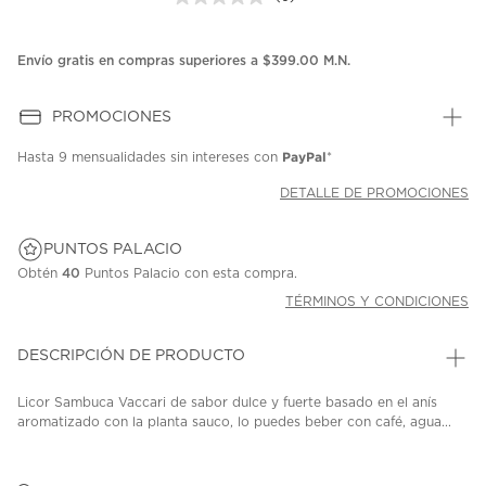
Sin
puntuación.
Enlace
en
Envío gratis en compras superiores a $399.00 M.N.
la
misma
página.
PROMOCIONES
PayPal
Hasta
9 mensualidades
sin intereses con
*
DETALLE DE PROMOCIONES
PUNTOS PALACIO
Obtén
40
Puntos Palacio con esta compra.
TÉRMINOS Y CONDICIONES
DESCRIPCIÓN DE PRODUCTO
Licor Sambuca Vaccari de sabor dulce y fuerte basado en el anís
aromatizado con la planta sauco, lo puedes beber con café, agua...