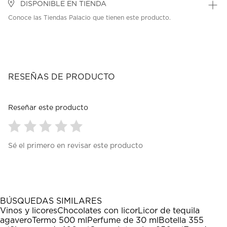
DISPONIBLE EN TIENDA
Conoce las Tiendas Palacio que tienen este producto.
RESEÑAS DE PRODUCTO
Reseñar este producto
Seleccionar
Seleccionar
Seleccionar
Seleccionar
Seleccionar
Sé el primero en revisar este producto
para
para
para
para
para
calificar
calificar
calificar
calificar
calificar
el
el
el
el
el
artículo
artículo
artículo
artículo
artículo
con
con
con
con
con
1
2
3
4
5
BÚSQUEDAS SIMILARES
estrella
estrellas.
estrellas.
estrellas.
estrellas.
Vinos y licores
Chocolates con licor
Licor de tequila
Esta
Esta
Esta
Esta
Esta
agavero
Termo 500 ml
Perfume de 30 ml
Botella 355
acción
acción
acción
acción
acción