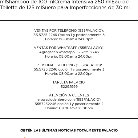
ml
Shampoo de 100 ml
Crema Intensiva 250 ml
Eau de
abrirá
abrirá
abrirá
abrirá
abrirá
Toilette de 125 ml
Suero para Imperfecciones de 30 ml
el
el
el
el
el
formulario
formulario
formulario
formulario
formulario
de
de
de
de
de
envío.
envío.
envío.
envío.
envío.
VENTAS POR TELÉFONO (555PALACIO):
55.5725.2246
Opción 1 y posteriormente 3
Horario: 08:00am a 24:00pm
VENTAS POR WHATSAPP (555PALACIO):
Agregar en whatsapp 55.5725.2246
Horario: 08:00am a 24:00pm
PERSONAL SHOPPING (555PALACIO):
55.5725.2246
opción 1 y posteriormente 3
Horario: 08:00am a 22:00pm
TARJETA PALACIO:
5229.1999
ATENCIÓN A CLIENTES
elpalaciodehierro.com (555PALACIO)
5557252246
opción 1 y posteriormente 2
Horario: 09:00am a 21:00pm
OBTÉN LAS ÚLTIMAS NOTICIAS TOTALMENTE PALACIO