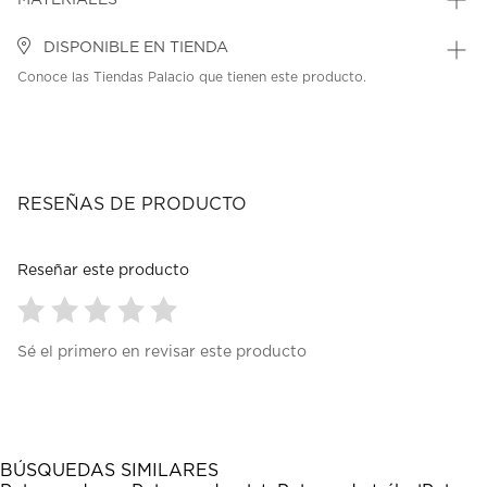
MATERIALES
DISPONIBLE EN TIENDA
Conoce las Tiendas Palacio que tienen este producto.
RESEÑAS DE PRODUCTO
Reseñar este producto
Seleccionar
Seleccionar
Seleccionar
Seleccionar
Seleccionar
Sé el primero en revisar este producto
para
para
para
para
para
calificar
calificar
calificar
calificar
calificar
el
el
el
el
el
artículo
artículo
artículo
artículo
artículo
con
con
con
con
con
1
2
3
4
5
BÚSQUEDAS SIMILARES
estrella
estrellas.
estrellas.
estrellas.
estrellas.