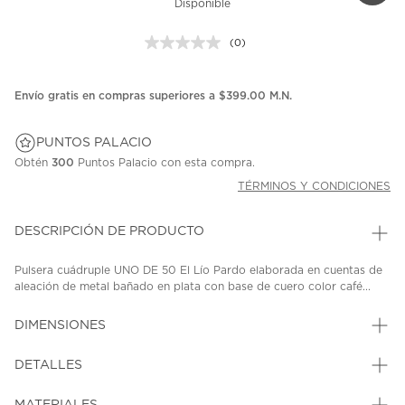
Disponible
(0)
Sin
puntuación.
Enlace
en
Envío gratis en compras superiores a $399.00 M.N.
la
misma
página.
PUNTOS PALACIO
Obtén
300
Puntos Palacio con esta compra.
TÉRMINOS Y CONDICIONES
DESCRIPCIÓN DE PRODUCTO
Pulsera cuádruple UNO DE 50 El Lío Pardo elaborada en cuentas de
aleación de metal bañado en plata con base de cuero color café...
DIMENSIONES
DETALLES