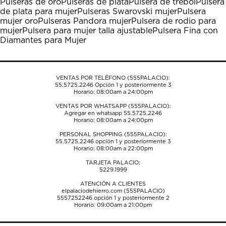
Pulseras de oro
Pulseras de plata
Pulsera de trébol
Pulsera
Esta
Esta
Esta
Esta
Esta
de plata para mujer
Pulseras Swarovski mujer
Pulsera
acción
acción
acción
acción
acción
mujer oro
Pulseras Pandora mujer
Pulsera de rodio para
abrirá
abrirá
abrirá
abrirá
abrirá
mujer
Pulsera para mujer talla ajustable
Pulsera Fina con
el
el
el
el
el
Diamantes para Mujer
formulario
formulario
formulario
formulario
formulario
de
de
de
de
de
envío.
envío.
envío.
envío.
envío.
VENTAS POR TELÉFONO (555PALACIO):
55.5725.2246
Opción 1 y posteriormente 3
Horario: 08:00am a 24:00pm
VENTAS POR WHATSAPP (555PALACIO):
Agregar en whatsapp 55.5725.2246
Horario: 08:00am a 24:00pm
PERSONAL SHOPPING (555PALACIO):
55.5725.2246
opción 1 y posteriormente 3
Horario: 08:00am a 22:00pm
TARJETA PALACIO:
5229.1999
ATENCIÓN A CLIENTES
elpalaciodehierro.com (555PALACIO)
5557252246
opción 1 y posteriormente 2
Horario: 09:00am a 21:00pm