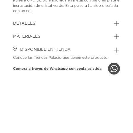
Pulsera UNO DE 50 elaborada en metal con baño en plata e
incrustación de cristal verde. Esta pulsera ha sido diseñada
con un eq...
DETALLES
MATERIALES
DISPONIBLE EN TIENDA
Conoce las Tiendas Palacio que tienen este producto.
Compra a través de Whatsapp con venta asistida