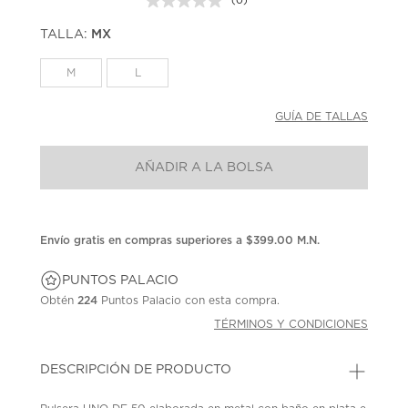
(0)
Sin
puntuación.
TALLA:
MX
Enlace
en
la
M
L
misma
página.
GUÍA DE TALLAS
AÑADIR A LA BOLSA
Envío gratis en compras superiores a $399.00 M.N.
PUNTOS PALACIO
Obtén
224
Puntos Palacio con esta compra.
TÉRMINOS Y CONDICIONES
DESCRIPCIÓN DE PRODUCTO