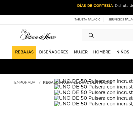
Ir
Ir
DÍAS DE CORTESÍA
CASA & ES
. Disfruta 
al
al
contenido
contenido
principal
de
TARJETA PALACIO
SERVICIOS PALA
pie
de
página
REBAJAS
DISEÑADORES
MUJER
HOMBRE
NIÑOS
TEMPORADA
REGALOS PARA EL DÍA DE LA MADRE