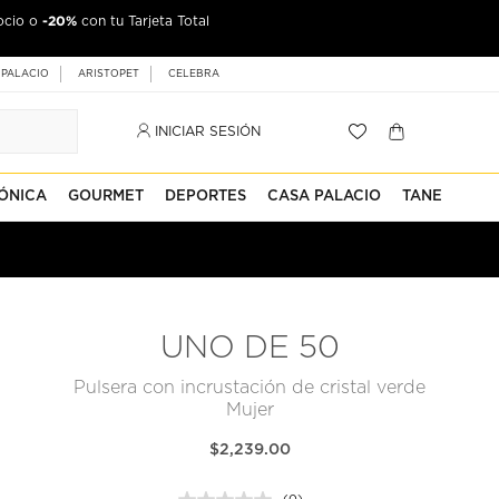
-20%
ocio o
jeta Palacio
con tu Tarjeta Total
 PALACIO
ARISTOPET
CELEBRA
INICIAR SESIÓN
ÓNICA
GOURMET
DEPORTES
CASA PALACIO
TANE
UNO DE 50
Pulsera con incrustación de cristal verde
Mujer
$2,239.00