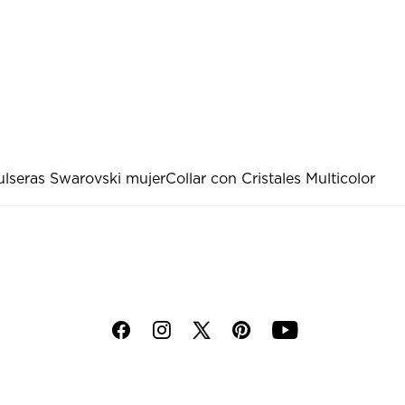
ulseras Swarovski mujer
Collar con Cristales Multicolor
f
i
p
y