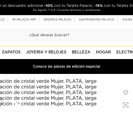
TILO
30% de descuento
-10%
15 Mensualidades sin intereses
-15%
de un descuento adicional
. Hasta
con tu Tarjeta Palacio,
+
con tu Tarjeta S
con tu Tar
De agosto 7 a septiembre 16. Consulta términos y condiciones
De Agosto 7 al 9. Consulta términos y condiciones
CIO
MI PALACIO APP
SEGUROS PALACIO
GASTRONOMÍA PALACIO
VIAJES
ZAPATOS
JOYERÍA Y RELOJES
BELLEZA
HOGAR
ELECTR
Conoce las piezas de edición especial