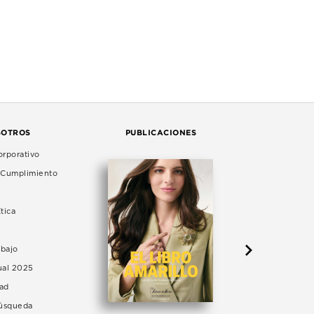
SOTROS
PUBLICACIONES
rporativo
e Cumplimiento
tica
abajo
ual 2025
dad
Búsqueda