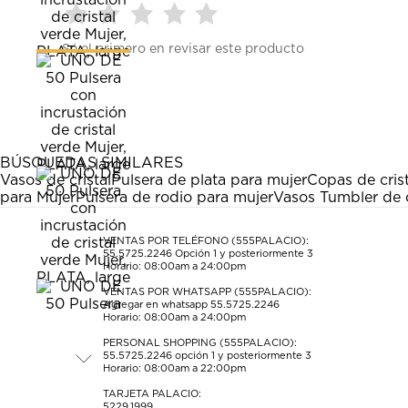
Seleccionar
Seleccionar
Seleccionar
Seleccionar
Seleccionar
Sé el primero en revisar este producto
para
para
para
para
para
calificar
calificar
calificar
calificar
calificar
el
el
el
el
el
artículo
artículo
artículo
artículo
artículo
con
con
con
con
con
1
2
3
4
5
estrella
estrellas.
estrellas.
estrellas.
estrellas.
BÚSQUEDAS SIMILARES
Esta
Esta
Esta
Esta
Esta
Vasos de cristal
Pulsera de plata para mujer
Copas de crist
acción
acción
acción
acción
acción
para Mujer
Pulsera de rodio para mujer
Vasos Tumbler de c
abrirá
abrirá
abrirá
abrirá
abrirá
el
el
el
el
el
formulario
formulario
formulario
formulario
formulario
VENTAS POR TELÉFONO (555PALACIO):
55.5725.2246
Opción 1 y posteriormente 3
de
de
de
de
de
Horario: 08:00am a 24:00pm
envío.
envío.
envío.
envío.
envío.
VENTAS POR WHATSAPP (555PALACIO):
Agregar en whatsapp 55.5725.2246
Horario: 08:00am a 24:00pm
PERSONAL SHOPPING (555PALACIO):
55.5725.2246
opción 1 y posteriormente 3
Horario: 08:00am a 22:00pm
TARJETA PALACIO:
5229.1999