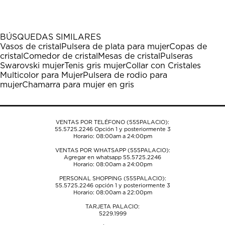
el
el
el
el
el
artículo
artículo
artículo
artículo
artículo
con
con
con
con
con
1
2
3
4
5
BÚSQUEDAS SIMILARES
estrella
estrellas.
estrellas.
estrellas.
estrellas.
Vasos de cristal
Pulsera de plata para mujer
Copas de
Esta
Esta
Esta
Esta
Esta
cristal
Comedor de cristal
Mesas de cristal
Pulseras
acción
acción
acción
acción
acción
Swarovski mujer
Tenis gris mujer
Collar con Cristales
abrirá
abrirá
abrirá
abrirá
abrirá
Multicolor para Mujer
Pulsera de rodio para
el
el
el
el
el
mujer
Chamarra para mujer en gris
formulario
formulario
formulario
formulario
formulario
de
de
de
de
de
envío.
envío.
envío.
envío.
envío.
VENTAS POR TELÉFONO (555PALACIO):
55.5725.2246
Opción 1 y posteriormente 3
Horario: 08:00am a 24:00pm
VENTAS POR WHATSAPP (555PALACIO):
Agregar en whatsapp 55.5725.2246
Horario: 08:00am a 24:00pm
PERSONAL SHOPPING (555PALACIO):
55.5725.2246
opción 1 y posteriormente 3
Horario: 08:00am a 22:00pm
TARJETA PALACIO:
5229.1999