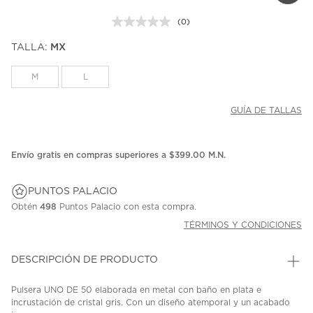
(0)
Sin
puntuación.
TALLA:
MX
Enlace
en
la
M
L
misma
página.
GUÍA DE TALLAS
Envío gratis en compras superiores a $399.00 M.N.
PUNTOS PALACIO
Obtén
498
Puntos Palacio con esta compra.
TÉRMINOS Y CONDICIONES
DESCRIPCIÓN DE PRODUCTO
Pulsera UNO DE 50 elaborada en metal con baño en plata e
incrustación de cristal gris. Con un diseño atemporal y un acabado