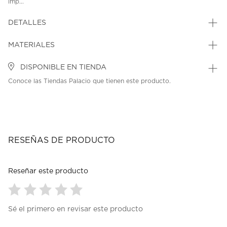
imp...
DETALLES
MATERIALES
DISPONIBLE EN TIENDA
Conoce las Tiendas Palacio que tienen este producto.
RESEÑAS DE PRODUCTO
Reseñar este producto
Seleccionar
Seleccionar
Seleccionar
Seleccionar
Seleccionar
Sé el primero en revisar este producto
para
para
para
para
para
calificar
calificar
calificar
calificar
calificar