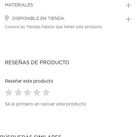
MATERIALES
DISPONIBLE EN TIENDA
Conoce las Tiendas Palacio que tienen este producto.
RESEÑAS DE PRODUCTO
Reseñar este producto
Seleccionar
Seleccionar
Seleccionar
Seleccionar
Seleccionar
Sé el primero en revisar este producto
para
para
para
para
para
calificar
calificar
calificar
calificar
calificar
el
el
el
el
el
artículo
artículo
artículo
artículo
artículo
con
con
con
con
con
1
2
3
4
5