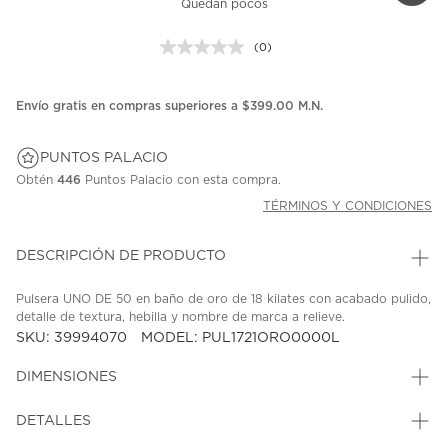
Quedan pocos
(0)
Sin
puntuación.
Enlace
en
Envío gratis en compras superiores a $399.00 M.N.
la
misma
página.
PUNTOS PALACIO
Obtén
446
Puntos Palacio con esta compra.
TÉRMINOS Y CONDICIONES
DESCRIPCIÓN DE PRODUCTO
Pulsera UNO DE 50 en baño de oro de 18 kilates con acabado pulido,
detalle de textura, hebilla y nombre de marca a relieve.
SKU: 39994070
MODEL: PUL1721ORO0000L
DIMENSIONES
DETALLES