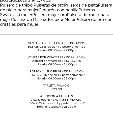
BÚSQUEDAS SIMILARES
estrella
estrellas.
estrellas.
estrellas.
estrellas.
Pulsera de trébol
Pulseras de oro
Pulseras de plata
Pulsera
Esta
Esta
Esta
Esta
Esta
de plata para mujer
Cinturón con hebilla
Pulseras
acción
acción
acción
acción
acción
Swarovski mujer
Pulsera mujer oro
Pulsera de rodio para
abrirá
abrirá
abrirá
abrirá
abrirá
mujer
Pulsera de Diseñador para Mujer
Pulsera de oro con
el
el
el
el
el
cristales para mujer
formulario
formulario
formulario
formulario
formulario
de
de
de
de
de
envío.
envío.
envío.
envío.
envío.
VENTAS POR TELÉFONO (555PALACIO):
55.5725.2246
Opción 1 y posteriormente 3
Horario: 08:00am a 24:00pm
VENTAS POR WHATSAPP (555PALACIO):
Agregar en whatsapp 55.5725.2246
Horario: 08:00am a 24:00pm
PERSONAL SHOPPING (555PALACIO):
55.5725.2246
opción 1 y posteriormente 3
Horario: 08:00am a 22:00pm
TARJETA PALACIO:
5229.1999
ATENCIÓN A CLIENTES
elpalaciodehierro.com (555PALACIO)
5557252246
opción 1 y posteriormente 2
Horario: 09:00am a 21:00pm