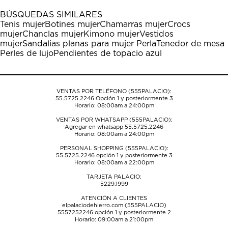
1
2
3
4
5
BÚSQUEDAS SIMILARES
estrella
estrellas.
estrellas.
estrellas.
estrellas.
Tenis mujer
Botines mujer
Chamarras mujer
Crocs
Esta
Esta
Esta
Esta
Esta
mujer
Chanclas mujer
Kimono mujer
Vestidos
acción
acción
acción
acción
acción
mujer
Sandalias planas para mujer Perla
Tenedor de mesa
abrirá
abrirá
abrirá
abrirá
abrirá
Perles de lujo
Pendientes de topacio azul
el
el
el
el
el
formulario
formulario
formulario
formulario
formulario
de
de
de
de
de
envío.
envío.
envío.
envío.
envío.
VENTAS POR TELÉFONO (555PALACIO):
55.5725.2246
Opción 1 y posteriormente 3
Horario: 08:00am a 24:00pm
VENTAS POR WHATSAPP (555PALACIO):
Agregar en whatsapp 55.5725.2246
Horario: 08:00am a 24:00pm
PERSONAL SHOPPING (555PALACIO):
55.5725.2246
opción 1 y posteriormente 3
Horario: 08:00am a 22:00pm
TARJETA PALACIO:
5229.1999
ATENCIÓN A CLIENTES
elpalaciodehierro.com (555PALACIO)
5557252246
opción 1 y posteriormente 2
Horario: 09:00am a 21:00pm