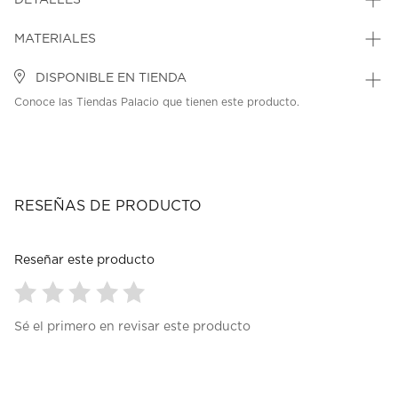
DETALLES
MATERIALES
DISPONIBLE EN TIENDA
Conoce las Tiendas Palacio que tienen este producto.
RESEÑAS DE PRODUCTO
Reseñar este producto
Seleccionar
Seleccionar
Seleccionar
Seleccionar
Seleccionar
Sé el primero en revisar este producto
para
para
para
para
para
calificar
calificar
calificar
calificar
calificar
el
el
el
el
el
artículo
artículo
artículo
artículo
artículo
con
con
con
con
con