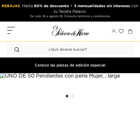
Ir
Ir
REBAJAS
60% de descuento
3 mensualidades sin intereses
. Hasta
+
con
al
al
tu Tarjeta Palacio
contenido
contenido
De Julio 24 a agosto 16. Consulta términos y condiciones
principal
de
pie
MIS
de
PEDIDOS
página
FAVORITOS
PERFIL
Conoce las piezas de edición especial
DIRECCIONES
MÉTODOS
DE PAGO
CERRAR
SESIÓN