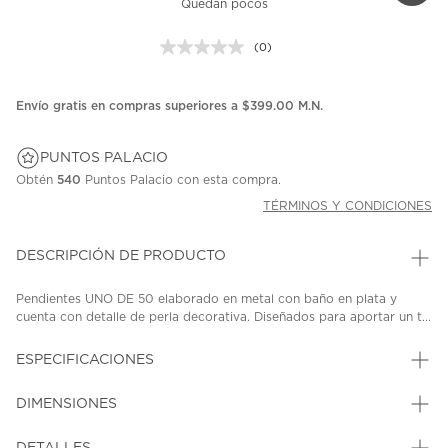
Quedan pocos
(0)
Sin
puntuación.
Enlace
en
Envío gratis en compras superiores a $399.00 M.N.
la
misma
página.
PUNTOS PALACIO
Obtén
540
Puntos Palacio con esta compra.
TÉRMINOS Y CONDICIONES
DESCRIPCIÓN DE PRODUCTO
Pendientes UNO DE 50 elaborado en metal con baño en plata y
cuenta con detalle de perla decorativa. Diseñados para aportar un t...
ESPECIFICACIONES
DIMENSIONES