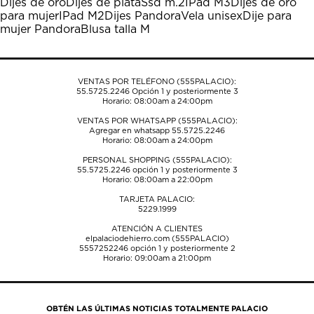
Dijes de oro
Dijes de plata
Ssd m.2
IPad M3
Dijes de oro
Esta
Esta
Esta
Esta
Esta
para mujer
IPad M2
Dijes Pandora
Vela unisex
Dije para
acción
acción
acción
acción
acción
mujer Pandora
Blusa talla M
abrirá
abrirá
abrirá
abrirá
abrirá
el
el
el
el
el
formulario
formulario
formulario
formulario
formulario
de
de
de
de
de
VENTAS POR TELÉFONO (555PALACIO):
envío.
envío.
envío.
envío.
envío.
55.5725.2246
Opción 1 y posteriormente 3
Horario: 08:00am a 24:00pm
VENTAS POR WHATSAPP (555PALACIO):
Agregar en whatsapp 55.5725.2246
Horario: 08:00am a 24:00pm
PERSONAL SHOPPING (555PALACIO):
55.5725.2246
opción 1 y posteriormente 3
Horario: 08:00am a 22:00pm
TARJETA PALACIO:
5229.1999
ATENCIÓN A CLIENTES
elpalaciodehierro.com (555PALACIO)
5557252246
opción 1 y posteriormente 2
Horario: 09:00am a 21:00pm
OBTÉN LAS ÚLTIMAS NOTICIAS TOTALMENTE PALACIO