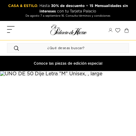
Ir
Ir
CASA & ESTILO
30% de descuento
15 Mensualidades sin
. Hasta
+
al
al
intereses
con tu Tarjeta Palacio
contenido
contenido
De agosto 7 a septiembre 16. Consulta términos y condiciones
principal
de
pie
MIS
de
PEDIDOS
página
FAVORITOS
PERFIL
Conoce las piezas de edición especial
DIRECCIONES
MÉTODOS
DE PAGO
CERRAR
SESIÓN