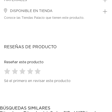
MATERIALES
DISPONIBLE EN TIENDA
Conoce las Tiendas Palacio que tienen este producto.
RESEÑAS DE PRODUCTO
Reseñar este producto
Seleccionar
Seleccionar
Seleccionar
Seleccionar
Seleccionar
Sé el primero en revisar este producto
para
para
para
para
para
calificar
calificar
calificar
calificar
calificar
el
el
el
el
el
artículo
artículo
artículo
artículo
artículo
con
con
con
con
con
1
2
3
4
5
BÚSQUEDAS SIMILARES
estrella
estrellas.
estrellas.
estrellas.
estrellas.