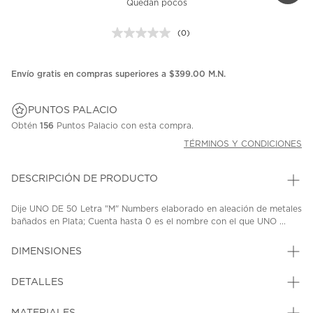
Quedan pocos
(0)
Sin
puntuación.
Enlace
en
Envío gratis en compras superiores a $399.00 M.N.
la
misma
página.
PUNTOS PALACIO
Obtén
156
Puntos Palacio con esta compra.
TÉRMINOS Y CONDICIONES
DESCRIPCIÓN DE PRODUCTO
Dije UNO DE 50 Letra "M" Numbers elaborado en aleación de metales
bañados en Plata; Cuenta hasta 0 es el nombre con el que UNO ...
DIMENSIONES
DETALLES