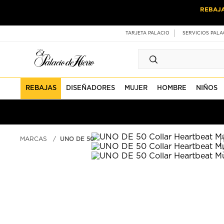
Ir
Ir
REBAJ
al
al
contenido
contenido
principal
de
TARJETA PALACIO
SERVICIOS PALA
pie
de
página
REBAJAS
DISEÑADORES
MUJER
HOMBRE
NIÑOS
MARCAS
UNO DE 50