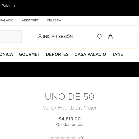
 Palacio
 PALACIO
ARISTOPET
CELEBRA
INICIAR SESIÓN
ÓNICA
GOURMET
DEPORTES
CASA PALACIO
TANE
UNO DE 50
Collar Heartbeat Mujer
$4,819.00
Quedan pocos
(0)