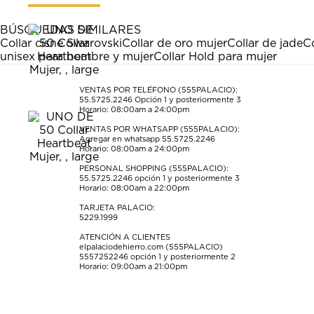
1
2
3
4
5
estrella
estrellas.
estrellas.
estrellas.
estrellas.
BÚSQUEDAS SIMILARES
Esta
Esta
Esta
Esta
Esta
Collar cisne Swarovski
Collar de oro mujer
Collar de jade
C
acción
acción
acción
acción
acción
unisex para hombre y mujer
Collar Hold para mujer
abrirá
abrirá
abrirá
abrirá
abrirá
el
el
el
el
el
formulario
formulario
formulario
formulario
formulario
VENTAS POR TELÉFONO (555PALACIO):
55.5725.2246
Opción 1 y posteriormente 3
de
de
de
de
de
Horario: 08:00am a 24:00pm
envío.
envío.
envío.
envío.
envío.
VENTAS POR WHATSAPP (555PALACIO):
Agregar en whatsapp 55.5725.2246
Horario: 08:00am a 24:00pm
PERSONAL SHOPPING (555PALACIO):
55.5725.2246
opción 1 y posteriormente 3
Horario: 08:00am a 22:00pm
TARJETA PALACIO:
5229.1999
ATENCIÓN A CLIENTES
elpalaciodehierro.com (555PALACIO)
5557252246
opción 1 y posteriormente 2
Horario: 09:00am a 21:00pm