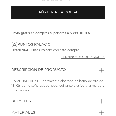
Sin
puntuación.
Enlace
AÑADIR A LA BOLSA
en
la
misma
página.
Envío gratis en compras superiores a $399.00 M.N.
PUNTOS PALACIO
Obtén
964
Puntos Palacio con esta compra.
TÉRMINOS Y CONDICIONES
DESCRIPCIÓN DE PRODUCTO
Collar UNO DE 50 Heartbeat; elaborado en baño de oro de
18 Kts con diseño eslabonado, colgante alusivo a la marca y
broche de m...
DETALLES
MATERIALES