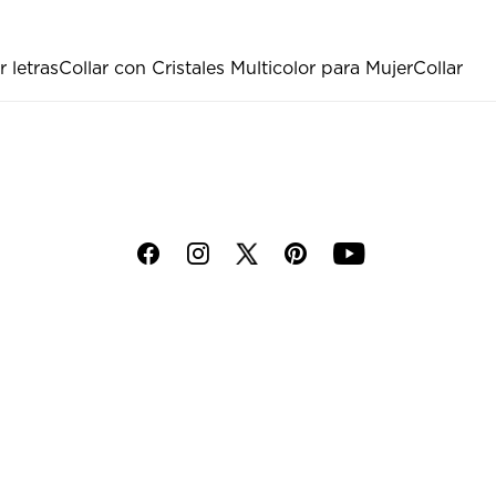
r letras
Collar con Cristales Multicolor para Mujer
Collar
f
i
p
y