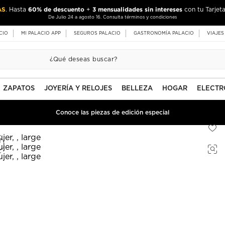
AS
60% de descuento
3 mensualidades sin intereses
. Hasta
+
con tu Tarjeta
De Julio 24 a agosto 16. Consulta términos y condiciones
CIO
MI PALACIO APP
SEGUROS PALACIO
GASTRONOMÍA PALACIO
VIAJES
ZAPATOS
JOYERÍA Y RELOJES
BELLEZA
HOGAR
ELECTR
Conoce las piezas de edición especial