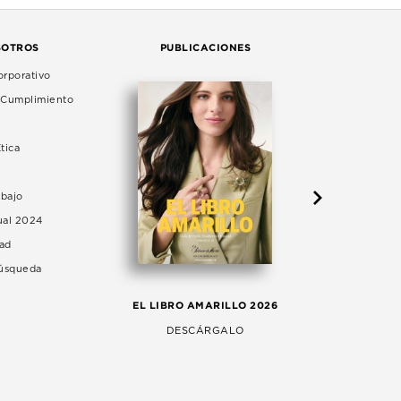
SOTROS
PUBLICACIONES
rporativo
e Cumplimiento
tica
abajo
ual 2024
dad
Búsqueda
LA 
EL LIBRO AMARILLO 2026
AG
DESCÁRGALO