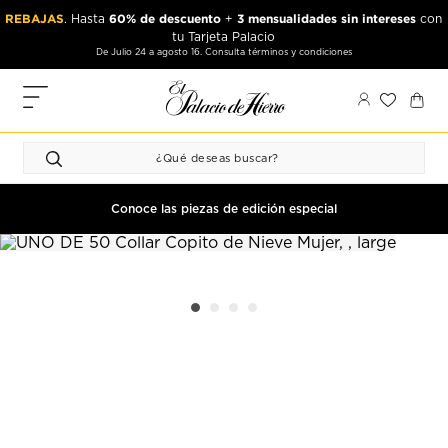
Ir
Ir
REBAJAS
60% de descuento
3 mensualidades sin intereses
. Hasta
+
con
al
al
tu Tarjeta Palacio
contenido
contenido
De Julio 24 a agosto 16. Consulta términos y condiciones
principal
de
pie
MIS
de
PEDIDOS
página
FAVORITOS
PERFIL
Conoce las piezas de edición especial
DIRECCIONES
MÉTODOS
DE PAGO
CERRAR
SESIÓN