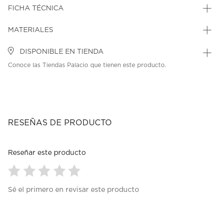
FICHA TÉCNICA
MATERIALES
DISPONIBLE EN TIENDA
Conoce las Tiendas Palacio que tienen este producto.
RESEÑAS DE PRODUCTO
Reseñar este producto
Seleccionar
Seleccionar
Seleccionar
Seleccionar
Seleccionar
Sé el primero en revisar este producto
para
para
para
para
para
calificar
calificar
calificar
calificar
calificar
el
el
el
el
el
artículo
artículo
artículo
artículo
artículo