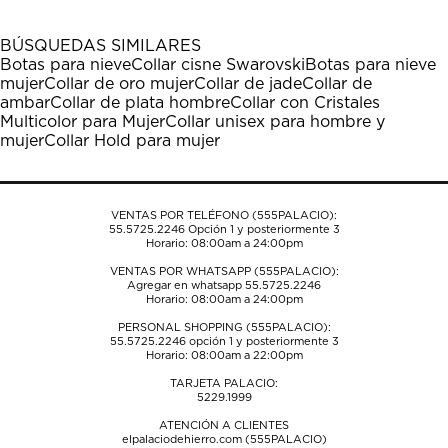
con
con
con
con
con
1
2
3
4
5
BÚSQUEDAS SIMILARES
estrella
estrellas.
estrellas.
estrellas.
estrellas.
Botas para nieve
Collar cisne Swarovski
Botas para nieve
Esta
Esta
Esta
Esta
Esta
mujer
Collar de oro mujer
Collar de jade
Collar de
acción
acción
acción
acción
acción
ambar
Collar de plata hombre
Collar con Cristales
abrirá
abrirá
abrirá
abrirá
abrirá
Multicolor para Mujer
Collar unisex para hombre y
el
el
el
el
el
mujer
Collar Hold para mujer
formulario
formulario
formulario
formulario
formulario
de
de
de
de
de
envío.
envío.
envío.
envío.
envío.
VENTAS POR TELÉFONO (555PALACIO):
55.5725.2246
Opción 1 y posteriormente 3
Horario: 08:00am a 24:00pm
VENTAS POR WHATSAPP (555PALACIO):
Agregar en whatsapp 55.5725.2246
Horario: 08:00am a 24:00pm
PERSONAL SHOPPING (555PALACIO):
55.5725.2246
opción 1 y posteriormente 3
Horario: 08:00am a 22:00pm
TARJETA PALACIO:
5229.1999
ATENCIÓN A CLIENTES
elpalaciodehierro.com (555PALACIO)