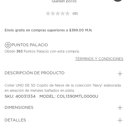
Quedan pocos
(0)
Sin
puntuación.
Enlace
en
Envío gratis en compras superiores a $399.00 M.N.
la
misma
página.
PUNTOS PALACIO
Obtén
393
Puntos Palacio con esta compra.
TÉRMINOS Y CONDICIONES
DESCRIPCIÓN DE PRODUCTO
Collar UNO DE 50 Copito de Nieve de la colección 'Navy' elaborada
en aleación de metales bañados en plata.
SKU: 40031334
MODEL: COL1390MTL0000U
DIMENSIONES
DETALLES