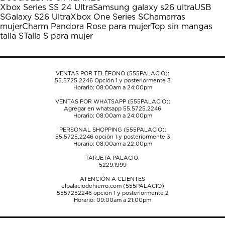
estrella
estrellas.
estrellas.
estrellas.
estrellas.
Xbox Series S
S 24 Ultra
Samsung galaxy s26 ultra
USB
Esta
Esta
Esta
Esta
Esta
S
Galaxy S26 Ultra
Xbox One Series S
Chamarras
acción
acción
acción
acción
acción
mujer
Charm Pandora Rose para mujer
Top sin mangas
abrirá
abrirá
abrirá
abrirá
abrirá
talla S
Talla S para mujer
el
el
el
el
el
formulario
formulario
formulario
formulario
formulario
de
de
de
de
de
envío.
envío.
envío.
envío.
envío.
VENTAS POR TELÉFONO (555PALACIO):
55.5725.2246
Opción 1 y posteriormente 3
Horario: 08:00am a 24:00pm
VENTAS POR WHATSAPP (555PALACIO):
Agregar en whatsapp 55.5725.2246
Horario: 08:00am a 24:00pm
PERSONAL SHOPPING (555PALACIO):
55.5725.2246
opción 1 y posteriormente 3
Horario: 08:00am a 22:00pm
TARJETA PALACIO:
5229.1999
ATENCIÓN A CLIENTES
elpalaciodehierro.com (555PALACIO)
5557252246
opción 1 y posteriormente 2
Horario: 09:00am a 21:00pm