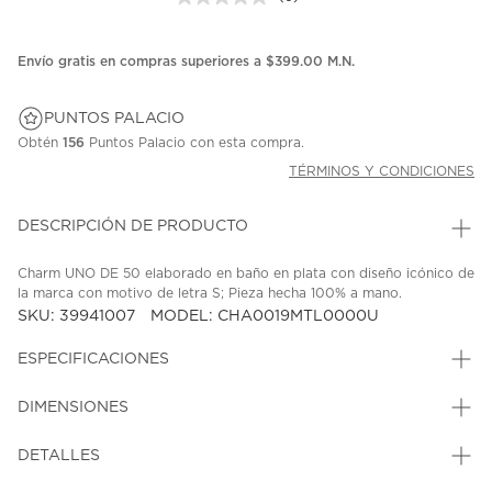
Sin
puntuación.
Enlace
en
Envío gratis en compras superiores a $399.00 M.N.
la
misma
página.
PUNTOS PALACIO
Obtén
156
Puntos Palacio con esta compra.
TÉRMINOS Y CONDICIONES
DESCRIPCIÓN DE PRODUCTO
Charm UNO DE 50 elaborado en baño en plata con diseño icónico de
la marca con motivo de letra S; Pieza hecha 100% a mano.
SKU: 39941007
MODEL: CHA0019MTL0000U
ESPECIFICACIONES
DIMENSIONES
DETALLES