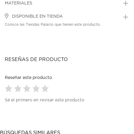
MATERIALES
DISPONIBLE EN TIENDA
Conoce las Tiendas Palacio que tienen este producto.
RESEÑAS DE PRODUCTO
Reseñar este producto
Seleccionar
Seleccionar
Seleccionar
Seleccionar
Seleccionar
Sé el primero en revisar este producto
para
para
para
para
para
calificar
calificar
calificar
calificar
calificar
el
el
el
el
el
artículo
artículo
artículo
artículo
artículo
con
con
con
con
con
1
2
3
4
5
BÚSQUEDAS SIMILARES