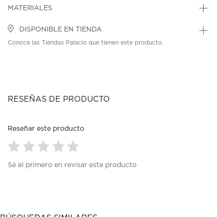
MATERIALES
DISPONIBLE EN TIENDA
Conoce las Tiendas Palacio que tienen este producto.
RESEÑAS DE PRODUCTO
Reseñar este producto
Seleccionar
Seleccionar
Seleccionar
Seleccionar
Seleccionar
Sé el primero en revisar este producto
para
para
para
para
para
calificar
calificar
calificar
calificar
calificar
el
el
el
el
el
artículo
artículo
artículo
artículo
artículo
con
con
con
con
con
1
2
3
4
5