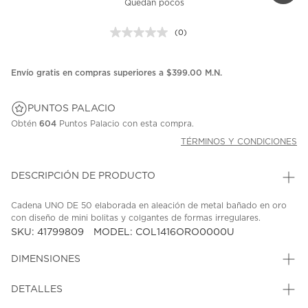
Quedan pocos
(0)
Sin
puntuación.
Enlace
en
Envío gratis en compras superiores a $399.00 M.N.
la
misma
página.
PUNTOS PALACIO
Obtén
604
Puntos Palacio con esta compra.
TÉRMINOS Y CONDICIONES
DESCRIPCIÓN DE PRODUCTO
Cadena UNO DE 50 elaborada en aleación de metal bañado en oro
con diseño de mini bolitas y colgantes de formas irregulares.
SKU: 41799809
MODEL: COL1416ORO0000U
DIMENSIONES
DETALLES