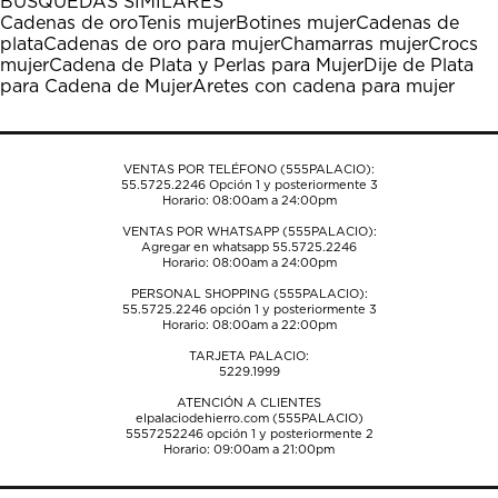
BÚSQUEDAS SIMILARES
estrella
estrellas.
estrellas.
estrellas.
estrellas.
Cadenas de oro
Tenis mujer
Botines mujer
Cadenas de
Esta
Esta
Esta
Esta
Esta
plata
Cadenas de oro para mujer
Chamarras mujer
Crocs
acción
acción
acción
acción
acción
mujer
Cadena de Plata y Perlas para Mujer
Dije de Plata
abrirá
abrirá
abrirá
abrirá
abrirá
para Cadena de Mujer
Aretes con cadena para mujer
el
el
el
el
el
formulario
formulario
formulario
formulario
formulario
de
de
de
de
de
envío.
envío.
envío.
envío.
envío.
VENTAS POR TELÉFONO (555PALACIO):
55.5725.2246
Opción 1 y posteriormente 3
Horario: 08:00am a 24:00pm
VENTAS POR WHATSAPP (555PALACIO):
Agregar en whatsapp 55.5725.2246
Horario: 08:00am a 24:00pm
PERSONAL SHOPPING (555PALACIO):
55.5725.2246
opción 1 y posteriormente 3
Horario: 08:00am a 22:00pm
TARJETA PALACIO:
5229.1999
ATENCIÓN A CLIENTES
elpalaciodehierro.com (555PALACIO)
5557252246
opción 1 y posteriormente 2
Horario: 09:00am a 21:00pm