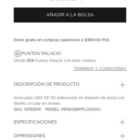
Sin
puntuación.
Enlace
AÑADIR A LA BOLSA
en
la
misma
página.
Envío gratis en compras superiores a $399.00 M.N.
PUNTOS PALACIO
Obtén
209
Puntos Palacio con esta compra.
TÉRMINOS Y CONDICIONES
DESCRIPCIÓN DE PRODUCTO
Arracadas UNO DE 50 elaboradas en aleación de plata con
diseño circular en niveles.
SKU: 41353574
MODEL: PEN0358MTL0000U
ESPECIFICACIONES
DIMENSIONES