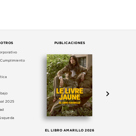
SOTROS
PUBLICACIONES
rporativo
e Cumplimiento
tica
abajo
ual 2025
dad
Búsqueda
LA 
EL LIBRO AMARILLO 2026
AG