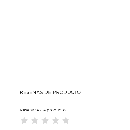
RESEÑAS DE PRODUCTO
Reseñar este producto
Seleccionar
Seleccionar
Seleccionar
Seleccionar
Seleccionar