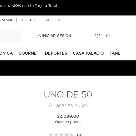
-20%
ocio o
con tu Tarjeta Total
 PALACIO
ARISTOPET
CELEBRA
INICIAR SESIÓN
ÓNICA
GOURMET
DEPORTES
CASA PALACIO
TANE
UNO DE 50
Arracadas Mujer
$2,089.00
Quedan pocos
(0)