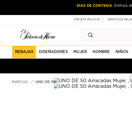
Ir
Ir
DÍAS DE CORTESÍA
. Disfruta 
al
al
contenido
contenido
principal
de
TARJETA PALACIO
SERVICIOS PALA
pie
de
página
REBAJAS
DISEÑADORES
MUJER
HOMBRE
NIÑOS
MARCAS
UNO DE 50