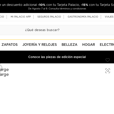
-10%
-15%
de un descuento adicional
con tu Tarjeta Palacio,
con tu Tarjeta S
De Agosto 7 al 9. Consulta términos y condiciones
CIO
MI PALACIO APP
SEGUROS PALACIO
GASTRONOMÍA PALACIO
VIAJES
ZAPATOS
JOYERÍA Y RELOJES
BELLEZA
HOGAR
ELECTR
Conoce las piezas de edición especial