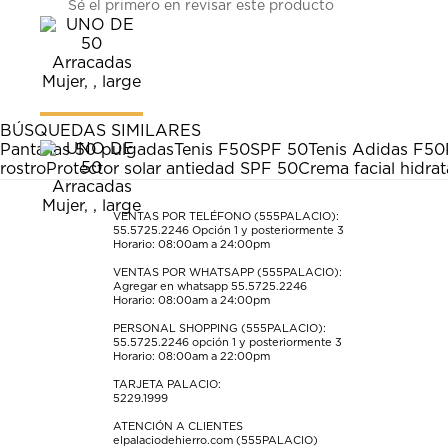
Sé el primero en revisar este producto
para
para
para
para
para
calificar
calificar
calificar
calificar
calificar
el
el
el
el
el
artículo
artículo
artículo
artículo
artículo
con
con
con
con
con
1
2
3
4
5
estrella
estrellas.
estrellas.
estrellas.
estrellas.
BÚSQUEDAS SIMILARES
Esta
Esta
Esta
Esta
Esta
Pantallas 50 pulgadas
Tenis F50
SPF 50
Tenis Adidas F50
acción
acción
acción
acción
acción
rostro
Protector solar antiedad SPF 50
Crema facial hidra
abrirá
abrirá
abrirá
abrirá
abrirá
el
el
el
el
el
formulario
formulario
formulario
formulario
formulario
VENTAS POR TELÉFONO (555PALACIO):
55.5725.2246
Opción 1 y posteriormente 3
de
de
de
de
de
Horario: 08:00am a 24:00pm
envío.
envío.
envío.
envío.
envío.
VENTAS POR WHATSAPP (555PALACIO):
Agregar en whatsapp 55.5725.2246
Horario: 08:00am a 24:00pm
PERSONAL SHOPPING (555PALACIO):
55.5725.2246
opción 1 y posteriormente 3
Horario: 08:00am a 22:00pm
TARJETA PALACIO:
5229.1999
ATENCIÓN A CLIENTES
elpalaciodehierro.com (555PALACIO)