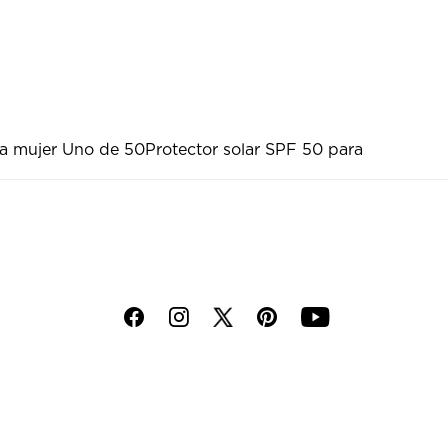
ra mujer Uno de 50
Protector solar SPF 50 para
f
i
p
y