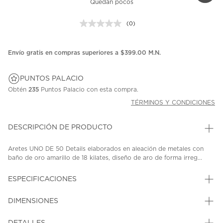
Quedan pocos
(0)
Sin
puntuación.
Enlace
en
Envío gratis en compras superiores a $399.00 M.N.
la
misma
página.
PUNTOS PALACIO
Obtén
235
Puntos Palacio con esta compra.
TÉRMINOS Y CONDICIONES
DESCRIPCIÓN DE PRODUCTO
Aretes UNO DE 50 Details elaborados en aleación de metales con
baño de oro amarillo de 18 kilates, diseño de aro de forma irreg...
ESPECIFICACIONES
DIMENSIONES