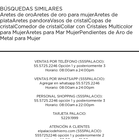
1
2
3
4
5
BÚSQUEDAS SIMILARES
estrella
estrellas.
estrellas.
estrellas.
estrellas.
Aretes de oro
Aretes de oro para mujer
Aretes de
Esta
Esta
Esta
Esta
Esta
plata
Aretes pandora
Vasos de cristal
Copas de
acción
acción
acción
acción
acción
cristal
Comedor de cristal
Collar con Cristales Multicolor
abrirá
abrirá
abrirá
abrirá
abrirá
para Mujer
Aretes para Mar Mujer
Pendientes de Aro de
el
el
el
el
el
Metal para Mujer
formulario
formulario
formulario
formulario
formulario
de
de
de
de
de
envío.
envío.
envío.
envío.
envío.
VENTAS POR TELÉFONO (555PALACIO):
55.5725.2246
Opción 1 y posteriormente 3
Horario: 08:00am a 24:00pm
VENTAS POR WHATSAPP (555PALACIO):
Agregar en whatsapp 55.5725.2246
Horario: 08:00am a 24:00pm
PERSONAL SHOPPING (555PALACIO):
55.5725.2246
opción 1 y posteriormente 3
Horario: 08:00am a 22:00pm
TARJETA PALACIO:
5229.1999
ATENCIÓN A CLIENTES
elpalaciodehierro.com (555PALACIO)
5557252246
opción 1 y posteriormente 2