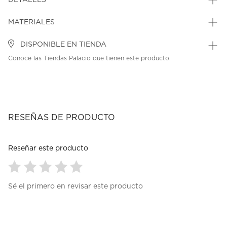
DETALLES
MATERIALES
DISPONIBLE EN TIENDA
Conoce las Tiendas Palacio que tienen este producto.
RESEÑAS DE PRODUCTO
Reseñar este producto
Seleccionar
Seleccionar
Seleccionar
Seleccionar
Seleccionar
Sé el primero en revisar este producto
para
para
para
para
para
calificar
calificar
calificar
calificar
calificar
el
el
el
el
el
artículo
artículo
artículo
artículo
artículo
con
con
con
con
con