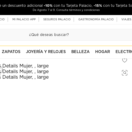
-10%
-15%
de un descuento adicional
con tu Tarjeta Palacio,
con tu Tarjeta S
De Agosto 7 al 9. Consulta términos y condiciones
CIO
MI PALACIO APP
SEGUROS PALACIO
GASTRONOMÍA PALACIO
VIAJES
ZAPATOS
JOYERÍA Y RELOJES
BELLEZA
HOGAR
ELECTR