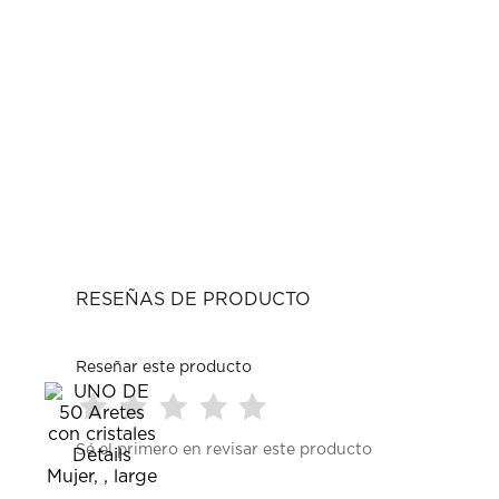
RESEÑAS DE PRODUCTO
Reseñar este producto
Seleccionar
Seleccionar
Seleccionar
Seleccionar
Seleccionar
Sé el primero en revisar este producto
para
para
para
para
para
calificar
calificar
calificar
calificar
calificar
el
el
el
el
el