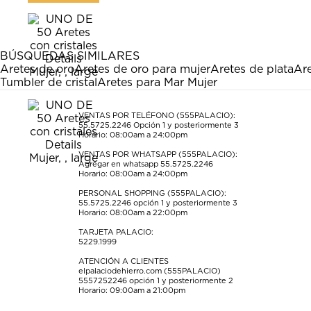
artículo
artículo
artículo
artículo
artículo
con
con
con
con
con
1
2
3
4
5
estrella
estrellas.
estrellas.
estrellas.
estrellas.
BÚSQUEDAS SIMILARES
Esta
Esta
Esta
Esta
Esta
Aretes de oro
Aretes de oro para mujer
Aretes de plata
Ar
acción
acción
acción
acción
acción
Tumbler de cristal
Aretes para Mar Mujer
abrirá
abrirá
abrirá
abrirá
abrirá
el
el
el
el
el
formulario
formulario
formulario
formulario
formulario
VENTAS POR TELÉFONO (555PALACIO):
55.5725.2246
Opción 1 y posteriormente 3
de
de
de
de
de
Horario: 08:00am a 24:00pm
envío.
envío.
envío.
envío.
envío.
VENTAS POR WHATSAPP (555PALACIO):
Agregar en whatsapp 55.5725.2246
Horario: 08:00am a 24:00pm
PERSONAL SHOPPING (555PALACIO):
55.5725.2246
opción 1 y posteriormente 3
Horario: 08:00am a 22:00pm
TARJETA PALACIO:
5229.1999
ATENCIÓN A CLIENTES
elpalaciodehierro.com (555PALACIO)
5557252246
opción 1 y posteriormente 2
Horario: 09:00am a 21:00pm