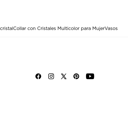
ristal
Collar con Cristales Multicolor para Mujer
Vasos
f
i
p
y