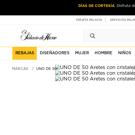
Ir
Ir
DÍAS DE CORTESÍA
. Disfruta 
al
al
contenido
contenido
principal
de
TARJETA PALACIO
SERVICIOS PALA
pie
de
página
REBAJAS
DISEÑADORES
MUJER
HOMBRE
NIÑOS
MARCAS
UNO DE 50