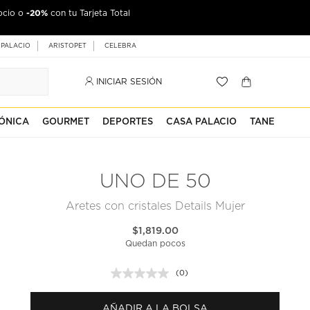
-20%
ocio o
con tu Tarjeta Total
 PALACIO
ARISTOPET
CELEBRA
INICIAR SESIÓN
ÓNICA
GOURMET
DEPORTES
CASA PALACIO
TANE
UNO DE 50
Aretes con cristales Details Mujer
$1,819.00
Quedan pocos
(0)
Sin
puntuación.
Enlace
AÑADIR A LA BOLSA