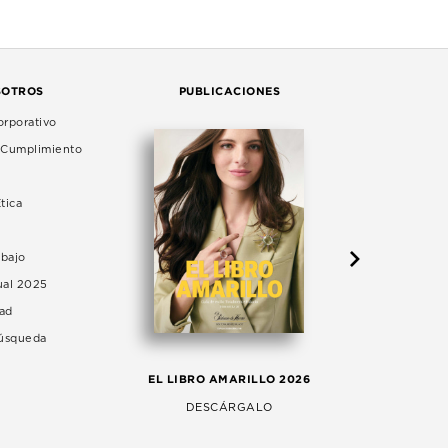
SOTROS
PUBLICACIONES
rporativo
e Cumplimiento
tica
abajo
ual 2025
dad
Búsqueda
LA 
EL LIBRO AMARILLO 2026
AG
DESCÁRGALO