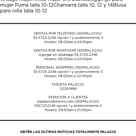
abrirá
abrirá
abrirá
abrirá
abrirá
mujer Puma talla 10-12
Chamarra talla 10, 12 y 14
Blusa
el
el
el
el
el
para niña talla 10-12
formulario
formulario
formulario
formulario
formulario
de
de
de
de
de
envío.
envío.
envío.
envío.
envío.
VENTAS POR TELÉFONO (555PALACIO):
55.5725.2246
Opción 1 y posteriormente 3
Horario: 08:00am a 24:00pm
VENTAS POR WHATSAPP (555PALACIO):
Agregar en whatsapp 55.5725.2246
Horario: 08:00am a 24:00pm
PERSONAL SHOPPING (555PALACIO):
55.5725.2246
opción 1 y posteriormente 3
Horario: 08:00am a 22:00pm
TARJETA PALACIO:
5229.1999
ATENCIÓN A CLIENTES
elpalaciodehierro.com (555PALACIO)
5557252246
opción 1 y posteriormente 2
Horario: 09:00am a 21:00pm
OBTÉN LAS ÚLTIMAS NOTICIAS TOTALMENTE PALACIO