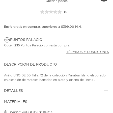
Quedan pocos
(0)
Sin
puntuación.
Enlace
en
Envío gratis en compras superiores a $399.00 M.N.
la
misma
página.
PUNTOS PALACIO
Obtén
235
Puntos Palacio con esta compra.
TÉRMINOS Y CONDICIONES
DESCRIPCIÓN DE PRODUCTO
Anillo UNO DE 50 Talla: 12 de la colección Maratua Island elaborado
en aleación de metales bañados en plata y diseño de líneas ...
DETALLES
MATERIALES