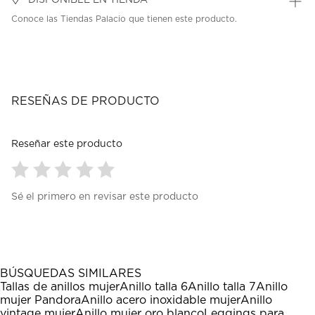
DISPONIBLE EN TIENDA
Conoce las Tiendas Palacio que tienen este producto.
RESEÑAS DE PRODUCTO
Reseñar este producto
Seleccionar
Seleccionar
Seleccionar
Seleccionar
Seleccionar
Sé el primero en revisar este producto
para
para
para
para
para
calificar
calificar
calificar
calificar
calificar
el
el
el
el
el
artículo
artículo
artículo
artículo
artículo
con
con
con
con
con
1
2
3
4
5
BÚSQUEDAS SIMILARES
estrella
estrellas.
estrellas.
estrellas.
estrellas.
Tallas de anillos mujer
Anillo talla 6
Anillo talla 7
Anillo
Esta
Esta
Esta
Esta
Esta
mujer Pandora
Anillo acero inoxidable mujer
Anillo
acción
acción
acción
acción
acción
vintage mujer
Anillo mujer oro blanco
Leggings para