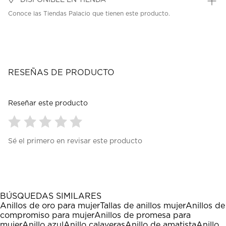
DISPONIBLE EN TIENDA
Conoce las Tiendas Palacio que tienen este producto.
RESEÑAS DE PRODUCTO
Reseñar este producto
Seleccionar
Seleccionar
Seleccionar
Seleccionar
Seleccionar
Sé el primero en revisar este producto
para
para
para
para
para
calificar
calificar
calificar
calificar
calificar
el
el
el
el
el
artículo
artículo
artículo
artículo
artículo
con
con
con
con
con
1
2
3
4
5
BÚSQUEDAS SIMILARES
estrella
estrellas.
estrellas.
estrellas.
estrellas.
Anillos de oro para mujer
Tallas de anillos mujer
Anillos de
Esta
Esta
Esta
Esta
Esta
compromiso para mujer
Anillos de promesa para
acción
acción
acción
acción
acción
mujer
Anillo azul
Anillo calaveras
Anillo de amatista
Anillo