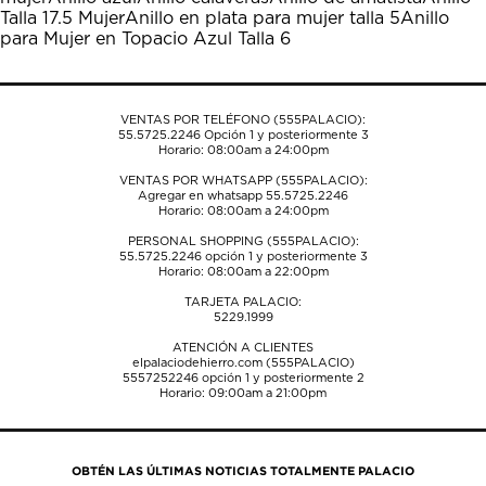
abrirá
abrirá
abrirá
abrirá
abrirá
Talla 17.5 Mujer
Anillo en plata para mujer talla 5
Anillo
el
el
el
el
el
para Mujer en Topacio Azul Talla 6
formulario
formulario
formulario
formulario
formulario
de
de
de
de
de
envío.
envío.
envío.
envío.
envío.
VENTAS POR TELÉFONO (555PALACIO):
55.5725.2246
Opción 1 y posteriormente 3
Horario: 08:00am a 24:00pm
VENTAS POR WHATSAPP (555PALACIO):
Agregar en whatsapp 55.5725.2246
Horario: 08:00am a 24:00pm
PERSONAL SHOPPING (555PALACIO):
55.5725.2246
opción 1 y posteriormente 3
Horario: 08:00am a 22:00pm
TARJETA PALACIO:
5229.1999
ATENCIÓN A CLIENTES
elpalaciodehierro.com (555PALACIO)
5557252246
opción 1 y posteriormente 2
Horario: 09:00am a 21:00pm
OBTÉN LAS ÚLTIMAS NOTICIAS TOTALMENTE PALACIO