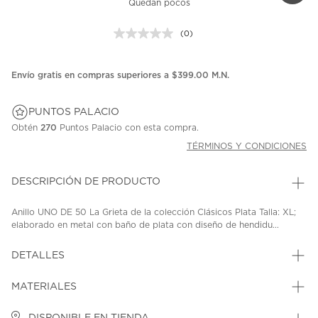
Quedan pocos
(0)
Sin
puntuación.
Enlace
en
Envío gratis en compras superiores a $399.00 M.N.
la
misma
página.
PUNTOS PALACIO
Obtén
270
Puntos Palacio con esta compra.
TÉRMINOS Y CONDICIONES
DESCRIPCIÓN DE PRODUCTO
Anillo UNO DE 50 La Grieta de la colección Clásicos Plata Talla: XL;
elaborado en metal con baño de plata con diseño de hendidu...
DETALLES
MATERIALES