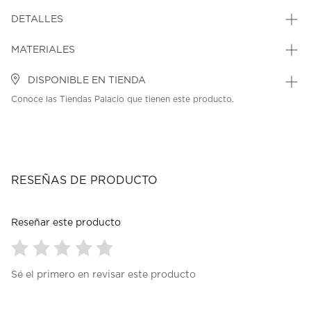
DETALLES
MATERIALES
DISPONIBLE EN TIENDA
Conoce las Tiendas Palacio que tienen este producto.
RESEÑAS DE PRODUCTO
Reseñar este producto
Seleccionar
Seleccionar
Seleccionar
Seleccionar
Seleccionar
Sé el primero en revisar este producto
para
para
para
para
para
calificar
calificar
calificar
calificar
calificar
el
el
el
el
el