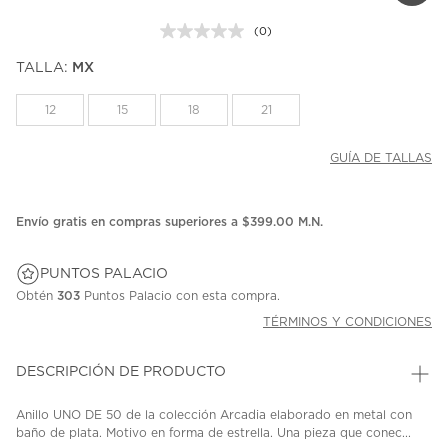
(0)
Sin
puntuación.
TALLA:
MX
Enlace
en
la
12
15
18
21
misma
página.
GUÍA DE TALLAS
Envío gratis en compras superiores a $399.00 M.N.
PUNTOS PALACIO
Obtén
303
Puntos Palacio con esta compra.
TÉRMINOS Y CONDICIONES
DESCRIPCIÓN DE PRODUCTO
Anillo UNO DE 50 de la colección Arcadia elaborado en metal con
baño de plata. Motivo en forma de estrella. Una pieza que conec...