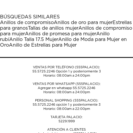
artículo
artículo
artículo
artículo
artículo
con
con
con
con
con
1
2
3
4
5
BÚSQUEDAS SIMILARES
estrella
estrellas.
estrellas.
estrellas.
estrellas.
Anillos de compromiso
Anillos de oro para mujer
Estrellas
Esta
Esta
Esta
Esta
Esta
para granos
Tallas de anillos mujer
Anillos de compromiso
acción
acción
acción
acción
acción
para mujer
Anillos de promesa para mujer
Anillo
abrirá
abrirá
abrirá
abrirá
abrirá
rubí
Anillo Talla 17.5 Mujer
Anillo de Moda para Mujer en
el
el
el
el
el
Oro
Anillo de Estrellas para Mujer
formulario
formulario
formulario
formulario
formulario
de
de
de
de
de
envío.
envío.
envío.
envío.
envío.
VENTAS POR TELÉFONO (555PALACIO):
55.5725.2246
Opción 1 y posteriormente 3
Horario: 08:00am a 24:00pm
VENTAS POR WHATSAPP (555PALACIO):
Agregar en whatsapp 55.5725.2246
Horario: 08:00am a 24:00pm
PERSONAL SHOPPING (555PALACIO):
55.5725.2246
opción 1 y posteriormente 3
Horario: 08:00am a 22:00pm
TARJETA PALACIO:
5229.1999
ATENCIÓN A CLIENTES