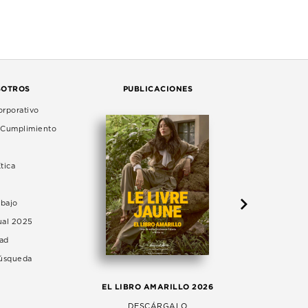
SOTROS
PUBLICACIONES
rporativo
e Cumplimiento
tica
abajo
ual 2025
dad
Búsqueda
LA 
EL LIBRO AMARILLO 2026
AG
DESCÁRGALO