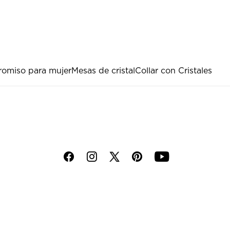
romiso para mujer
Mesas de cristal
Collar con Cristales
f
i
p
y