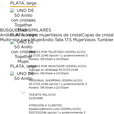
calificar
calificar
calificar
calificar
calificar
el
el
el
el
el
artículo
artículo
artículo
artículo
artículo
con
con
con
con
con
1
2
3
4
5
estrella
estrellas.
estrellas.
estrellas.
estrellas.
BÚSQUEDAS SIMILARES
Esta
Esta
Esta
Esta
Esta
Anillos de oro para mujer
Vasos de cristal
Copas de cristal
acción
acción
acción
acción
acción
Multicolor para Mujer
Anillo Talla 17.5 Mujer
Vasos Tumbler 
abrirá
abrirá
abrirá
abrirá
abrirá
el
el
el
el
el
formulario
formulario
formulario
formulario
formulario
VENTAS POR TELÉFONO (555PALACIO):
55.5725.2246
Opción 1 y posteriormente 3
de
de
de
de
de
Horario: 08:00am a 24:00pm
envío.
envío.
envío.
envío.
envío.
VENTAS POR WHATSAPP (555PALACIO):
Agregar en whatsapp 55.5725.2246
Horario: 08:00am a 24:00pm
PERSONAL SHOPPING (555PALACIO):
55.5725.2246
opción 1 y posteriormente 3
Horario: 08:00am a 22:00pm
TARJETA PALACIO:
5229.1999
ATENCIÓN A CLIENTES
elpalaciodehierro.com (555PALACIO)
5557252246
opción 1 y posteriormente 2