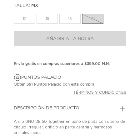
puntuación.
TALLA:
MX
Enlace
en
la
12
15
18
21
misma
página.
AÑADIR A LA BOLSA
Envío gratis en compras superiores a $399.00 M.N.
PUNTOS PALACIO
Obtén
361
Puntos Palacio con esta compra.
TÉRMINOS Y CONDICIONES
DESCRIPCIÓN DE PRODUCTO
Anillo UNO DE 50 Together en baño de plata con diseño de
círculo irregular, orificio en parte central y hermosos
cristales face...