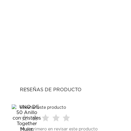
RESEÑAS DE PRODUCTO
Reseñar este producto
Seleccionar
Seleccionar
Seleccionar
Seleccionar
Seleccionar
Sé el primero en revisar este producto
para
para
para
para
para