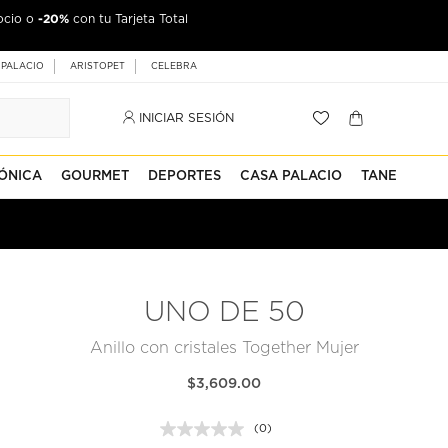
-20%
ocio o
con tu Tarjeta Total
 PALACIO
ARISTOPET
CELEBRA
INICIAR SESIÓN
ÓNICA
GOURMET
DEPORTES
CASA PALACIO
TANE
UNO DE 50
Anillo con cristales Together Mujer
$3,609.00
(0)
Sin