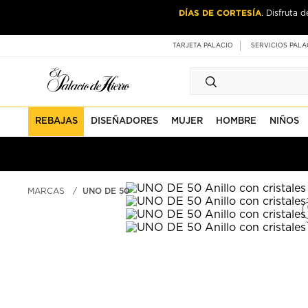
Ir
Ir
DÍAS DE CORTESÍA
. Disfruta 
al
al
contenido
contenido
principal
de
TARJETA PALACIO
SERVICIOS PALA
pie
de
página
REBAJAS
DISEÑADORES
MUJER
HOMBRE
NIÑOS
MARCAS
UNO DE 50