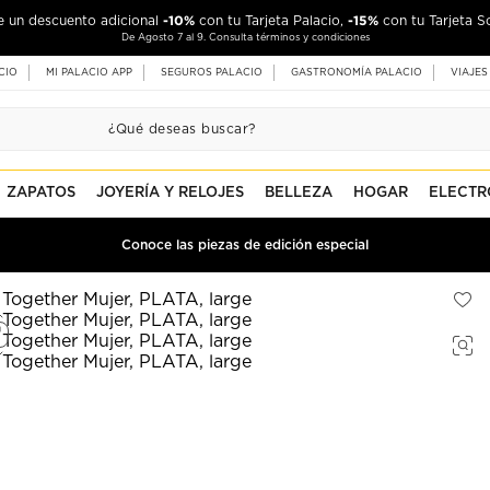
-10%
-15%
de un descuento adicional
con tu Tarjeta Palacio,
con tu Tarjeta S
De Agosto 7 al 9. Consulta términos y condiciones
CIO
MI PALACIO APP
SEGUROS PALACIO
GASTRONOMÍA PALACIO
VIAJES
ZAPATOS
JOYERÍA Y RELOJES
BELLEZA
HOGAR
ELECTR
Conoce las piezas de edición especial