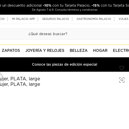
-10%
-15%
de un descuento adicional
con tu Tarjeta Palacio,
con tu Tarjeta S
De Agosto 7 al 9. Consulta términos y condiciones
CIO
MI PALACIO APP
SEGUROS PALACIO
GASTRONOMÍA PALACIO
VIAJES
ZAPATOS
JOYERÍA Y RELOJES
BELLEZA
HOGAR
ELECTR
Conoce las piezas de edición especial