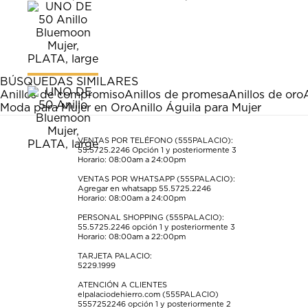
calificar
calificar
calificar
calificar
calificar
el
el
el
el
el
artículo
artículo
artículo
artículo
artículo
con
con
con
con
con
1
2
3
4
5
estrella
estrellas.
estrellas.
estrellas.
estrellas.
BÚSQUEDAS SIMILARES
Esta
Esta
Esta
Esta
Esta
Anillos de compromiso
Anillos de promesa
Anillos de oro
acción
acción
acción
acción
acción
Moda para Mujer en Oro
Anillo Águila para Mujer
abrirá
abrirá
abrirá
abrirá
abrirá
el
el
el
el
el
formulario
formulario
formulario
formulario
formulario
VENTAS POR TELÉFONO (555PALACIO):
55.5725.2246
Opción 1 y posteriormente 3
de
de
de
de
de
Horario: 08:00am a 24:00pm
envío.
envío.
envío.
envío.
envío.
VENTAS POR WHATSAPP (555PALACIO):
Agregar en whatsapp 55.5725.2246
Horario: 08:00am a 24:00pm
PERSONAL SHOPPING (555PALACIO):
55.5725.2246
opción 1 y posteriormente 3
Horario: 08:00am a 22:00pm
TARJETA PALACIO:
5229.1999
ATENCIÓN A CLIENTES
elpalaciodehierro.com (555PALACIO)
5557252246
opción 1 y posteriormente 2