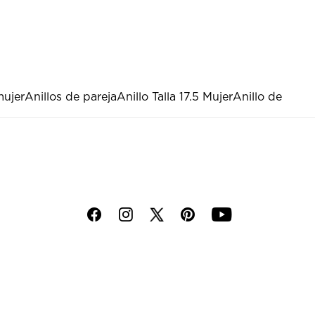
mujer
Anillos de pareja
Anillo Talla 17.5 Mujer
Anillo de
f
i
p
y