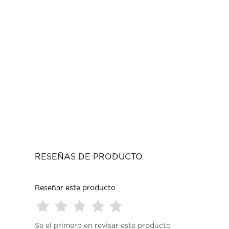
RESEÑAS DE PRODUCTO
Reseñar este producto
Seleccionar
Seleccionar
Seleccionar
Seleccionar
Seleccionar
Sé el primero en revisar este producto
para
para
para
para
para