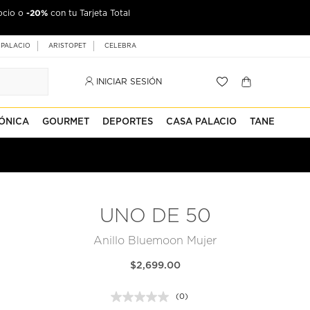
-20%
ocio o
con tu Tarjeta Total
 PALACIO
ARISTOPET
CELEBRA
INICIAR SESIÓN
ÓNICA
GOURMET
DEPORTES
CASA PALACIO
TANE
UNO DE 50
Anillo Bluemoon Mujer
$2,699.00
(0)
Sin