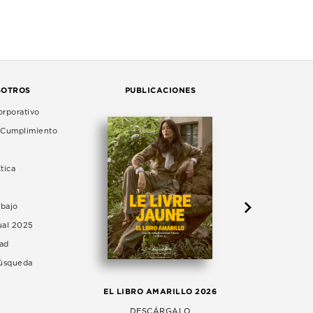
SOTROS
PUBLICACIONES
rporativo
e Cumplimiento
tica
abajo
ual 2025
dad
Búsqueda
LA 
EL LIBRO AMARILLO 2026
AG
DESCÁRGALO