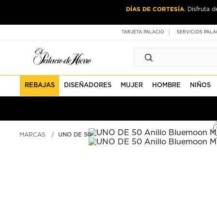
Ir
Ir
DÍAS DE CORTESÍA
. Disfruta 
al
al
contenido
contenido
principal
de
TARJETA PALACIO
SERVICIOS PALA
pie
de
página
REBAJAS
DISEÑADORES
MUJER
HOMBRE
NIÑOS
MARCAS
UNO DE 50