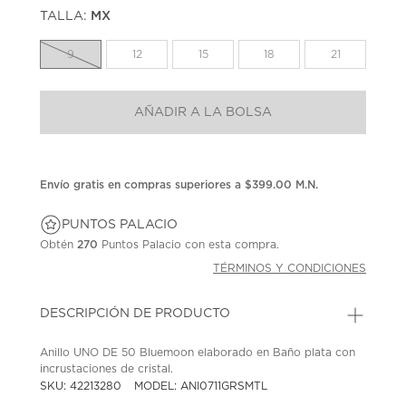
puntuación.
TALLA:
MX
Enlace
en
la
9
12
15
18
21
misma
página.
AÑADIR A LA BOLSA
Envío gratis en compras superiores a $399.00 M.N.
PUNTOS PALACIO
Obtén
270
Puntos Palacio con esta compra.
TÉRMINOS Y CONDICIONES
DESCRIPCIÓN DE PRODUCTO
Anillo UNO DE 50 Bluemoon elaborado en Baño plata con
incrustaciones de cristal.
SKU: 42213280
MODEL: ANI0711GRSMTL