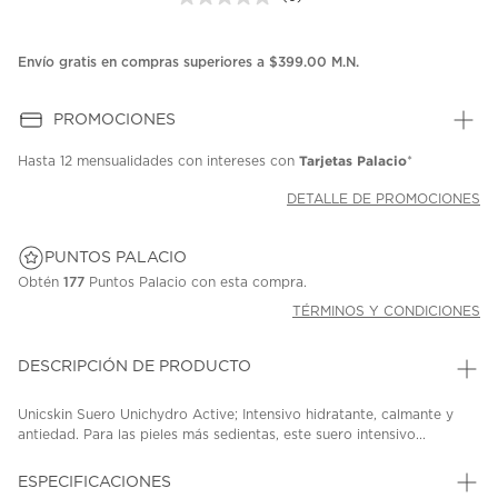
Sin
puntuación.
Enlace
en
Envío gratis en compras superiores a $399.00 M.N.
la
misma
página.
PROMOCIONES
Tarjetas Palacio
Hasta
12 mensualidades
con intereses con
*
DETALLE DE PROMOCIONES
PUNTOS PALACIO
Obtén
177
Puntos Palacio con esta compra.
TÉRMINOS Y CONDICIONES
DESCRIPCIÓN DE PRODUCTO
Unicskin Suero Unichydro Active; Intensivo hidratante, calmante y
antiedad. Para las pieles más sedientas, este suero intensivo...
ESPECIFICACIONES