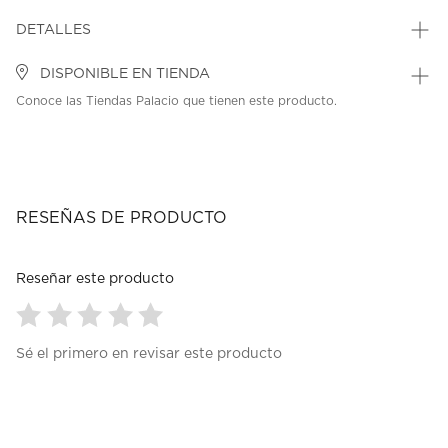
DETALLES
DISPONIBLE EN TIENDA
Conoce las Tiendas Palacio que tienen este producto.
RESEÑAS DE PRODUCTO
Reseñar este producto
Seleccionar
Seleccionar
Seleccionar
Seleccionar
Seleccionar
Sé el primero en revisar este producto
para
para
para
para
para
calificar
calificar
calificar
calificar
calificar
el
el
el
el
el
artículo
artículo
artículo
artículo
artículo
con
con
con
con
con