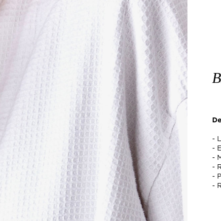
B
De
- 
- 
- 
- 
- 
- 