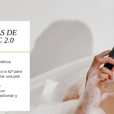
S DE
 2.0
mética:
co a 42º para
rar una piel
0
 un
estionar y