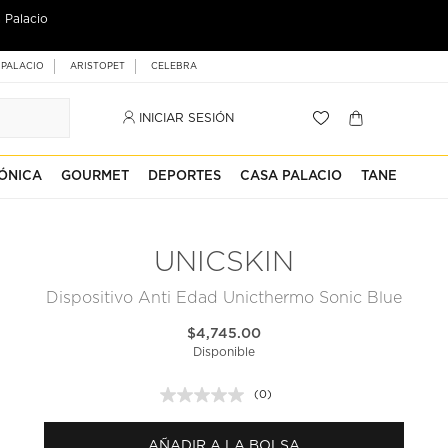
 Palacio
 PALACIO
ARISTOPET
CELEBRA
INICIAR SESIÓN
ÓNICA
GOURMET
DEPORTES
CASA PALACIO
TANE
UNICSKIN
Dispositivo Anti Edad Unicthermo Sonic Blue
$4,745.00
Disponible
(0)
Sin
puntuación.
Enlace
AÑADIR A LA BOLSA