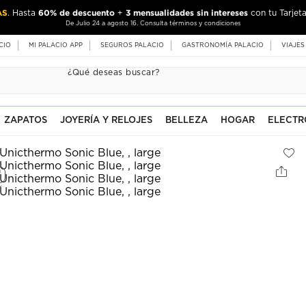
AS
60% de descuento
3 mensualidades sin intereses
. Hasta
+
con tu Tarjeta
De Julio 24 a agosto 16. Consulta términos y condiciones
CIO
MI PALACIO APP
SEGUROS PALACIO
GASTRONOMÍA PALACIO
VIAJES
ZAPATOS
JOYERÍA Y RELOJES
BELLEZA
HOGAR
ELECTR