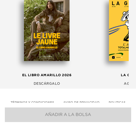
EL LIBRO AMARILLO 2026
LA GAC
DESCÁRGALO
AGOS
TÉRMINOS Y CONDICIONES
AVISO DE PRIVACIDAD
POLITICAS
AÑADIR A LA BOLSA