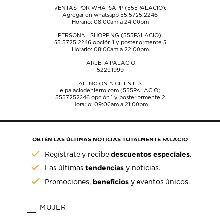
VENTAS POR WHATSAPP (555PALACIO):
Agregar en whatsapp 55.5725.2246
Horario: 08:00am a 24:00pm
PERSONAL SHOPPING (555PALACIO):
55.5725.2246
opción 1 y posteriormente 3
Horario: 08:00am a 22:00pm
TARJETA PALACIO:
5229.1999
ATENCIÓN A CLIENTES
elpalaciodehierro.com (555PALACIO)
5557252246
opción 1 y posteriormente 2
Horario: 09:00am a 21:00pm
OBTÉN LAS ÚLTIMAS NOTICIAS TOTALMENTE PALACIO
descuentos especiales
Regístrate y recibe
.
tendencias
Las últimas
y noticias.
beneficios
Promociones,
y eventos únicos.
MUJER