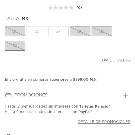
(0)
Sin
puntuación.
TALLA:
MX
Enlace
en
la
25
26
27
28
29
misma
página.
30
GUÍA DE TALLAS
Envío gratis en compras superiores a $399.00 M.N.
PROMOCIONES
Tarjetas Palacio
Hasta
12 mensualidades
sin intereses con
*
PayPal
Hasta
9 mensualidades
sin intereses con
*
DETALLE DE PROMOCIONES