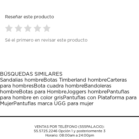
Reseñar este producto
Seleccionar
Seleccionar
Seleccionar
Seleccionar
Seleccionar
Sé el primero en revisar este producto
para
para
para
para
para
calificar
calificar
calificar
calificar
calificar
el
el
el
el
el
artículo
artículo
artículo
artículo
artículo
con
con
con
con
con
1
2
3
4
5
BÚSQUEDAS SIMILARES
estrella
estrellas.
estrellas.
estrellas.
estrellas.
Sandalias hombre
Botas Timberland hombre
Carteras
Esta
Esta
Esta
Esta
Esta
para hombres
Bota cuadra hombre
Bandoleras
acción
acción
acción
acción
acción
hombre
Botas para Hombre
Joggers hombre
Pantuflas
abrirá
abrirá
abrirá
abrirá
abrirá
para hombre en color gris
Pantuflas con Plataforma para
el
el
el
el
el
Mujer
Pantuflas marca UGG para mujer
formulario
formulario
formulario
formulario
formulario
de
de
de
de
de
envío.
envío.
envío.
envío.
envío.
VENTAS POR TELÉFONO (555PALACIO):
55.5725.2246
Opción 1 y posteriormente 3
Horario: 08:00am a 24:00pm