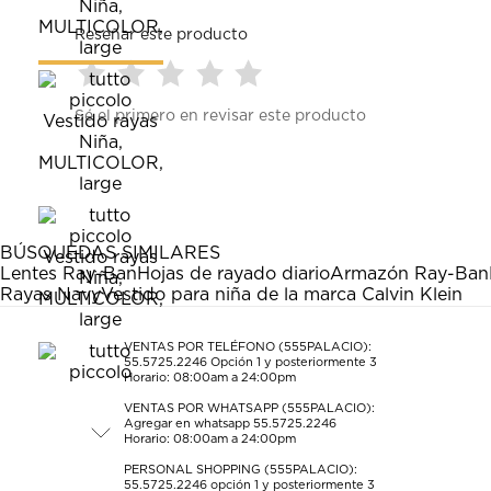
Reseñar este producto
Seleccionar
Seleccionar
Seleccionar
Seleccionar
Seleccionar
Sé el primero en revisar este producto
para
para
para
para
para
calificar
calificar
calificar
calificar
calificar
el
el
el
el
el
artículo
artículo
artículo
artículo
artículo
con
con
con
con
con
1
2
3
4
5
estrella
estrellas.
estrellas.
estrellas.
estrellas.
BÚSQUEDAS SIMILARES
Esta
Esta
Esta
Esta
Esta
Lentes Ray-Ban
Hojas de rayado diario
Armazón Ray-Ban
acción
acción
acción
acción
acción
Rayas Navy
Vestido para niña de la marca Calvin Klein
abrirá
abrirá
abrirá
abrirá
abrirá
el
el
el
el
el
formulario
formulario
formulario
formulario
formulario
VENTAS POR TELÉFONO (555PALACIO):
55.5725.2246
Opción 1 y posteriormente 3
de
de
de
de
de
Horario: 08:00am a 24:00pm
envío.
envío.
envío.
envío.
envío.
VENTAS POR WHATSAPP (555PALACIO):
Agregar en whatsapp 55.5725.2246
Horario: 08:00am a 24:00pm
PERSONAL SHOPPING (555PALACIO):
55.5725.2246
opción 1 y posteriormente 3