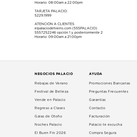
Horario: 08:00am a 22:00pm
TARJETA PALACIO:
5229.1999
ATENCIÓN A CLIENTES
elpalaciodehierro.com (555PALACIO)
5557252246
opción 1 y posteriormente 2
Horario: 09:00am a 21:00pm
NEGOCIOS PALACIO
AYUDA
Rebajas de Verano
Promociones Bancarias
Festival de Belleza
Preguntas Frecuentes
Vende en Palacio
Garantías
Regreso a Clases
Contacto
Galas de Otoño
Facturación
Noches Palacio
Palacio te escucha
El Buen Fin 2026
Compra Segura