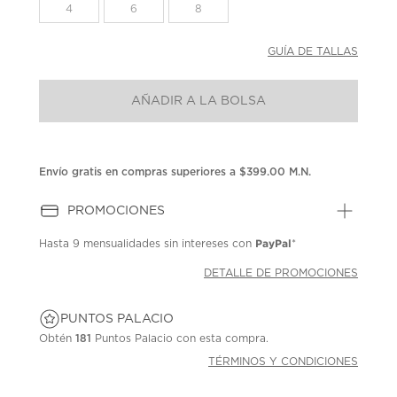
la
4
6
8
misma
página.
GUÍA DE TALLAS
AÑADIR A LA BOLSA
Envío gratis en compras superiores a $399.00 M.N.
PROMOCIONES
PayPal
Hasta
9 mensualidades
sin intereses con
*
DETALLE DE PROMOCIONES
PUNTOS PALACIO
Obtén
181
Puntos Palacio con esta compra.
TÉRMINOS Y CONDICIONES