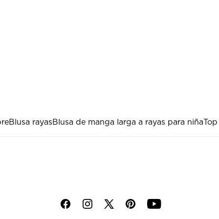
re
Blusa rayas
Blusa de manga larga a rayas para niña
Top
f
i
p
y