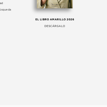
dad
Búsqueda
LA 
EL LIBRO AMARILLO 2026
AG
DESCÁRGALO