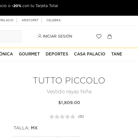
-20%
ocio o
con tu Tarjeta Total
 PALACIO
ARISTOPET
CELEBRA
INICIAR SESIÓN
ÓNICA
GOURMET
DEPORTES
CASA PALACIO
TANE
TUTTO PICCOLO
Vestido rayas Niña
$1,809.00
(0)
Sin
puntuación.
TALLA:
MX
Enlace
en