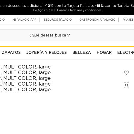
-10%
-15%
de un descuento adicional
con tu Tarjeta Palacio,
con tu Tarjeta S
De Agosto 7 al 9. Consulta términos y condiciones
CIO
MI PALACIO APP
SEGUROS PALACIO
GASTRONOMÍA PALACIO
VIAJES
ZAPATOS
JOYERÍA Y RELOJES
BELLEZA
HOGAR
ELECTR