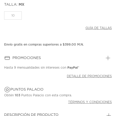
puntuación.
TALLA:
MX
Enlace
en
la
10
misma
página.
GUÍA DE TALLAS
Envío gratis en compras superiores a $399.00 M.N.
PROMOCIONES
PayPal
Hasta
9 mensualidades
sin intereses con
*
DETALLE DE PROMOCIONES
PUNTOS PALACIO
Obtén
103
Puntos Palacio con esta compra.
TÉRMINOS Y CONDICIONES
DESCRIPCIÓN DE PRODUCTO