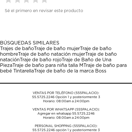
Seleccionar
Seleccionar
Seleccionar
Seleccionar
Seleccionar
Sé el primero en revisar este producto
para
para
para
para
para
calificar
calificar
calificar
calificar
calificar
el
el
el
el
el
artículo
artículo
artículo
artículo
artículo
con
con
con
con
con
1
2
3
4
5
BÚSQUEDAS SIMILARES
estrella
estrellas.
estrellas.
estrellas.
estrellas.
Trajes de baño
Traje de baño mujer
Traje de baño
Esta
Esta
Esta
Esta
Esta
hombre
Traje de baño natación mujer
Traje de baño
acción
acción
acción
acción
acción
natación
Traje de baño rojo
Traje de Baño de Una
abrirá
abrirá
abrirá
abrirá
abrirá
Pieza
Traje de baño para niña talla M
Traje de baño para
el
el
el
el
el
bebé Tintarella
Traje de baño de la marca Boss
formulario
formulario
formulario
formulario
formulario
de
de
de
de
de
envío.
envío.
envío.
envío.
envío.
VENTAS POR TELÉFONO (555PALACIO):
55.5725.2246
Opción 1 y posteriormente 3
Horario: 08:00am a 24:00pm
VENTAS POR WHATSAPP (555PALACIO):
Agregar en whatsapp 55.5725.2246
Horario: 08:00am a 24:00pm
PERSONAL SHOPPING (555PALACIO):
55.5725.2246
opción 1 y posteriormente 3