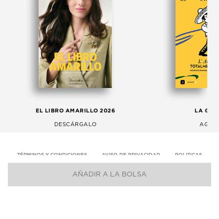
EL LIBRO AMARILLO 2026
LA GAC
DESCÁRGALO
AGOS
TÉRMINOS Y CONDICIONES
AVISO DE PRIVACIDAD
POLITICAS
AÑADIR A LA BOLSA