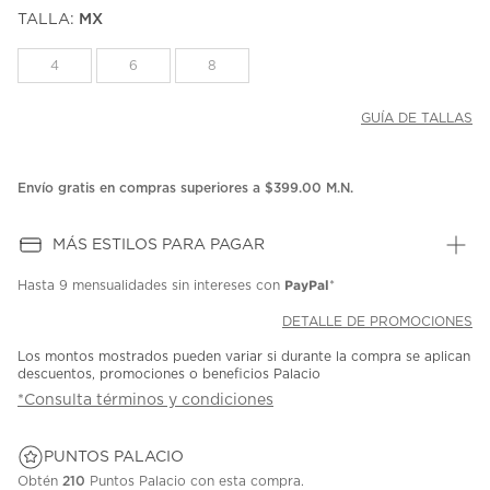
puntuación.
TALLA:
MX
Enlace
en
la
4
6
8
misma
página.
GUÍA DE TALLAS
Envío gratis en compras superiores a $399.00 M.N.
MÁS ESTILOS PARA PAGAR
PayPal
Hasta
9 mensualidades
sin intereses con
*
DETALLE DE PROMOCIONES
Los montos mostrados pueden variar si durante la compra se aplican
descuentos, promociones o beneficios Palacio
*Consulta términos y condiciones
PUNTOS PALACIO
Obtén
210
Puntos Palacio con esta compra.