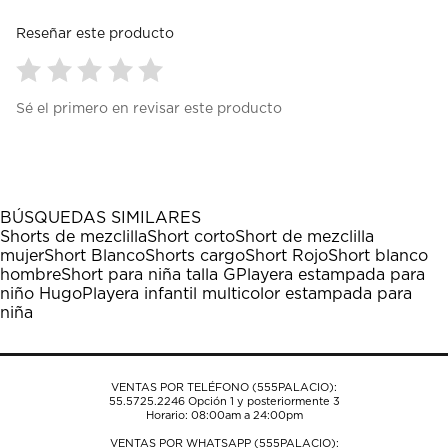
Reseñar este producto
Seleccionar
Seleccionar
Seleccionar
Seleccionar
Seleccionar
Sé el primero en revisar este producto
para
para
para
para
para
calificar
calificar
calificar
calificar
calificar
el
el
el
el
el
artículo
artículo
artículo
artículo
artículo
con
con
con
con
con
1
2
3
4
5
BÚSQUEDAS SIMILARES
estrella
estrellas.
estrellas.
estrellas.
estrellas.
Shorts de mezclilla
Short corto
Short de mezclilla
Esta
Esta
Esta
Esta
Esta
mujer
Short Blanco
Shorts cargo
Short Rojo
Short blanco
acción
acción
acción
acción
acción
hombre
Short para niña talla G
Playera estampada para
abrirá
abrirá
abrirá
abrirá
abrirá
niño Hugo
Playera infantil multicolor estampada para
el
el
el
el
el
niña
formulario
formulario
formulario
formulario
formulario
de
de
de
de
de
envío.
envío.
envío.
envío.
envío.
VENTAS POR TELÉFONO (555PALACIO):
55.5725.2246
Opción 1 y posteriormente 3
Horario: 08:00am a 24:00pm
VENTAS POR WHATSAPP (555PALACIO):