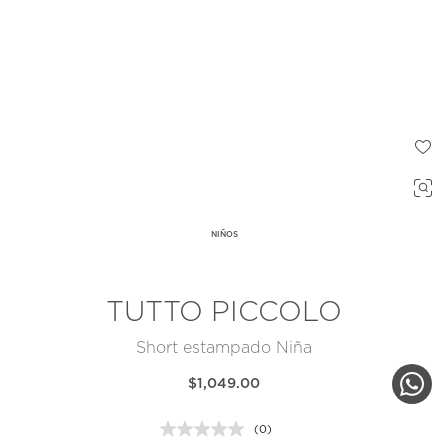
NIÑOS
TUTTO PICCOLO
Short estampado Niña
$1,049.00
(0)
Sin