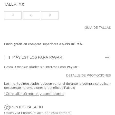
puntuación.
TALLA:
MX
Enlace
en
la
4
6
8
misma
página.
GUÍA DE TALLAS
Envío gratis en compras superiores a $399.00 M.N.
MÁS ESTILOS PARA PAGAR
PayPal
Hasta
9 mensualidades
sin intereses con
*
DETALLE DE PROMOCIONES
Los montos mostrados pueden variar si durante la compra se aplican
descuentos, promociones o beneficios Palacio
*Consulta términos y condiciones
PUNTOS PALACIO
Obtén
210
Puntos Palacio con esta compra.