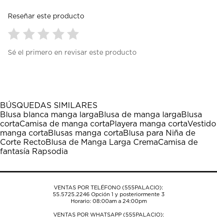
Reseñar este producto
Seleccionar
Seleccionar
Seleccionar
Seleccionar
Seleccionar
Sé el primero en revisar este producto
para
para
para
para
para
calificar
calificar
calificar
calificar
calificar
el
el
el
el
el
artículo
artículo
artículo
artículo
artículo
con
con
con
con
con
1
2
3
4
5
BÚSQUEDAS SIMILARES
estrella
estrellas.
estrellas.
estrellas.
estrellas.
Blusa blanca manga larga
Blusa de manga larga
Blusa
Esta
Esta
Esta
Esta
Esta
corta
Camisa de manga corta
Playera manga corta
Vestido
acción
acción
acción
acción
acción
manga corta
Blusas manga corta
Blusa para Niña de
abrirá
abrirá
abrirá
abrirá
abrirá
Corte Recto
Blusa de Manga Larga Crema
Camisa de
el
el
el
el
el
fantasía Rapsodia
formulario
formulario
formulario
formulario
formulario
de
de
de
de
de
envío.
envío.
envío.
envío.
envío.
VENTAS POR TELÉFONO (555PALACIO):
55.5725.2246
Opción 1 y posteriormente 3
Horario: 08:00am a 24:00pm
VENTAS POR WHATSAPP (555PALACIO):