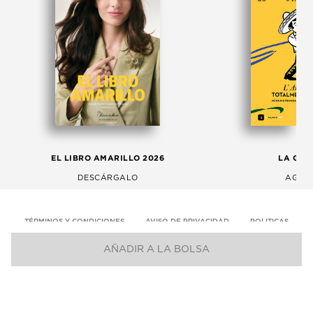
EL LIBRO AMARILLO 2026
LA GAC
DESCÁRGALO
AGOS
TÉRMINOS Y CONDICIONES
AVISO DE PRIVACIDAD
POLITICAS
AÑADIR A LA BOLSA