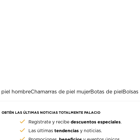
 piel hombre
Chamarras de piel mujer
Botas de piel
Bolsas 
OBTÉN LAS ÚLTIMAS NOTICIAS TOTALMENTE PALACIO
descuentos especiales
Regístrate y recibe
.
tendencias
Las últimas
y noticias.
beneficios
Promociones,
y eventos únicos.