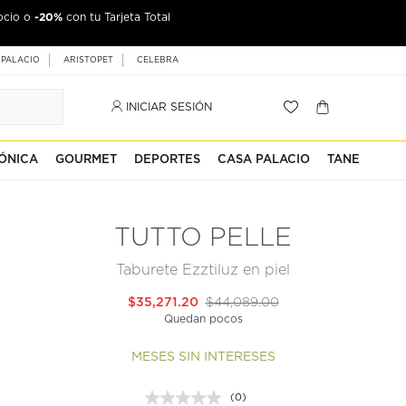
-20%
ocio o
con tu Tarjeta Total
 PALACIO
ARISTOPET
CELEBRA
INICIAR SESIÓN
ÓNICA
GOURMET
DEPORTES
CASA PALACIO
TANE
TUTTO PELLE
Taburete Ezztiluz en piel
$35,271.20
$44,089.00
Quedan pocos
MESES SIN INTERESES
(0)
Sin