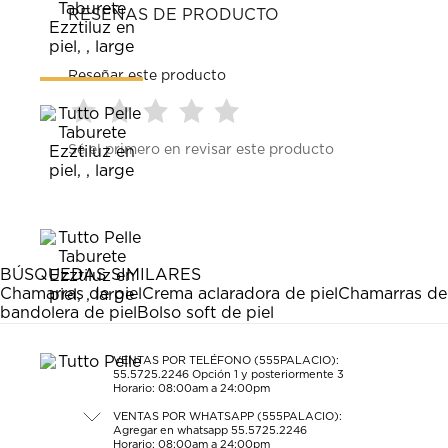
RESEÑAS DE PRODUCTO
Reseñar este producto
Seleccionar
Seleccionar
Seleccionar
Seleccionar
Seleccionar
Sé el primero en revisar este producto
para
para
para
para
para
calificar
calificar
calificar
calificar
calificar
el
el
el
el
el
artículo
artículo
artículo
artículo
artículo
con
con
con
con
con
1
2
3
4
5
estrella
estrellas.
estrellas.
estrellas.
estrellas.
BÚSQUEDAS SIMILARES
Esta
Esta
Esta
Esta
Esta
Chamarras de piel
Crema aclaradora de piel
Chamarras de
acción
acción
acción
acción
acción
bandolera de piel
Bolso soft de piel
abrirá
abrirá
abrirá
abrirá
abrirá
el
el
el
el
el
formulario
formulario
formulario
formulario
formulario
VENTAS POR TELÉFONO (555PALACIO):
55.5725.2246
Opción 1 y posteriormente 3
de
de
de
de
de
Horario: 08:00am a 24:00pm
envío.
envío.
envío.
envío.
envío.
VENTAS POR WHATSAPP (555PALACIO):
Agregar en whatsapp 55.5725.2246
Horario: 08:00am a 24:00pm