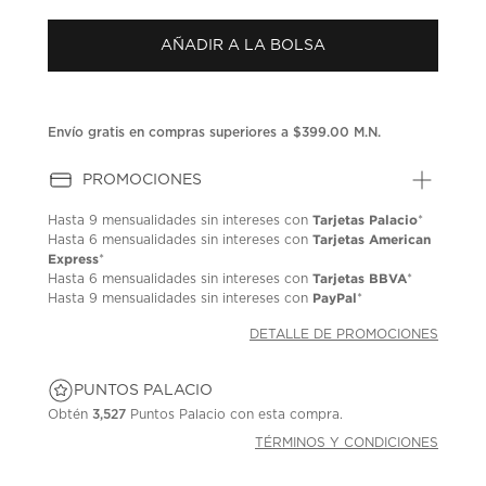
puntuación.
Enlace
AÑADIR A LA BOLSA
en
la
misma
página.
Envío gratis en compras superiores a $399.00 M.N.
PROMOCIONES
Tarjetas Palacio
Hasta
9 mensualidades
sin intereses con
*
Tarjetas American
Hasta
6 mensualidades
sin intereses con
Express
*
Tarjetas BBVA
Hasta
6 mensualidades
sin intereses con
*
PayPal
Hasta
9 mensualidades
sin intereses con
*
DETALLE DE PROMOCIONES
PUNTOS PALACIO
Obtén
3,527
Puntos Palacio con esta compra.
TÉRMINOS Y CONDICIONES