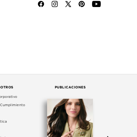
f
i
p
y
SOTROS
PUBLICACIONES
rporativo
e Cumplimiento
tica