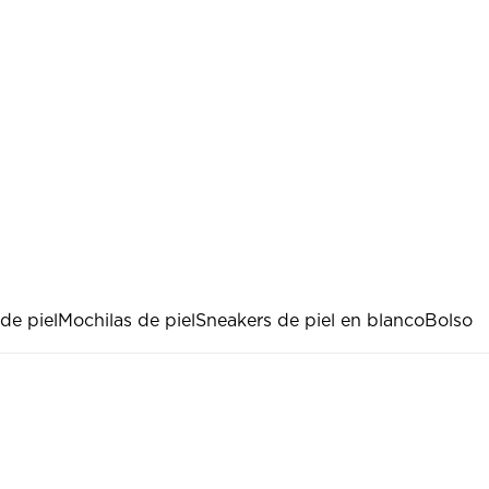
de piel
Mochilas de piel
Sneakers de piel en blanco
Bolso