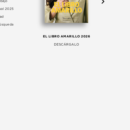
abajo
ual 2025
dad
Búsqueda
LA 
EL LIBRO AMARILLO 2026
AG
DESCÁRGALO