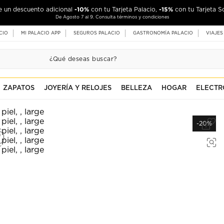
-10%
-15%
de un descuento adicional
con tu Tarjeta Palacio,
con tu Tarjeta S
De Agosto 7 al 9. Consulta términos y condiciones
CIO
MI PALACIO APP
SEGUROS PALACIO
GASTRONOMÍA PALACIO
VIAJES
ZAPATOS
JOYERÍA Y RELOJES
BELLEZA
HOGAR
ELECTR
-20%