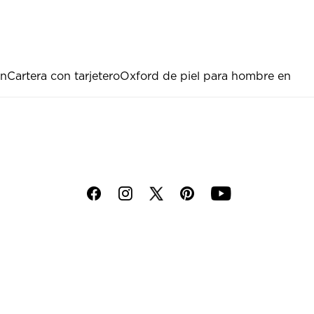
ón
Cartera con tarjetero
Oxford de piel para hombre en
f
i
p
y