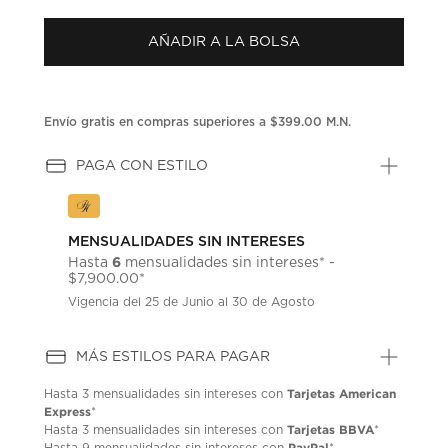
puntuación.
Enlace
AÑADIR A LA BOLSA
en
la
misma
página.
Envío gratis en compras superiores a $399.00 M.N.
PAGA CON ESTILO
MENSUALIDADES SIN INTERESES
6
Hasta
mensualidades sin intereses* -
$7,900.00*
Vigencia del 25 de Junio al 30 de Agosto
MÁS ESTILOS PARA PAGAR
Tarjetas American
Hasta
3 mensualidades
sin intereses con
Express
*
Tarjetas BBVA
Hasta
3 mensualidades
sin intereses con
*
PayPal
Hasta
9 mensualidades
sin intereses con
*