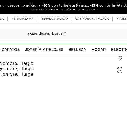
-10%
-15%
de un descuento adicional
con tu Tarjeta Palacio,
con tu Tarjeta S
De Agosto 7 al 9. Consulta términos y condiciones
CIO
MI PALACIO APP
SEGUROS PALACIO
GASTRONOMÍA PALACIO
VIAJES
ZAPATOS
JOYERÍA Y RELOJES
BELLEZA
HOGAR
ELECTR