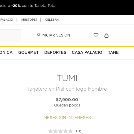
-20%
ocio o
con tu Tarjeta Total
 PALACIO
ARISTOPET
CELEBRA
INICIAR SESIÓN
ÓNICA
GOURMET
DEPORTES
CASA PALACIO
TANE
TUMI
Tarjetero en Piel con logo Hombre
$7,900.00
Quedan pocos
MESES SIN INTERESES
(0)
Sin