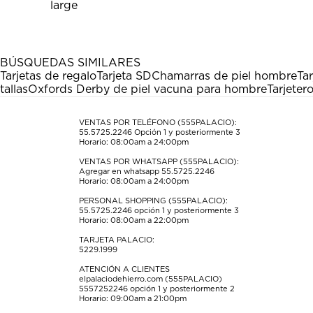
el
el
el
el
el
artículo
artículo
artículo
artículo
artículo
con
con
con
con
con
1
2
3
4
5
estrella
estrellas.
estrellas.
estrellas.
estrellas.
BÚSQUEDAS SIMILARES
Esta
Esta
Esta
Esta
Esta
Tarjetas de regalo
Tarjeta SD
Chamarras de piel hombre
Tar
acción
acción
acción
acción
acción
tallas
Oxfords Derby de piel vacuna para hombre
Tarjeter
abrirá
abrirá
abrirá
abrirá
abrirá
el
el
el
el
el
formulario
formulario
formulario
formulario
formulario
VENTAS POR TELÉFONO (555PALACIO):
55.5725.2246
Opción 1 y posteriormente 3
de
de
de
de
de
Horario: 08:00am a 24:00pm
envío.
envío.
envío.
envío.
envío.
VENTAS POR WHATSAPP (555PALACIO):
Agregar en whatsapp 55.5725.2246
Horario: 08:00am a 24:00pm
PERSONAL SHOPPING (555PALACIO):
55.5725.2246
opción 1 y posteriormente 3
Horario: 08:00am a 22:00pm
TARJETA PALACIO:
5229.1999
ATENCIÓN A CLIENTES
elpalaciodehierro.com (555PALACIO)
5557252246
opción 1 y posteriormente 2
Horario: 09:00am a 21:00pm