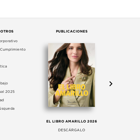
SOTROS
PUBLICACIONES
rporativo
e Cumplimiento
tica
abajo
ual 2025
dad
Búsqueda
LA 
EL LIBRO AMARILLO 2026
AG
DESCÁRGALO