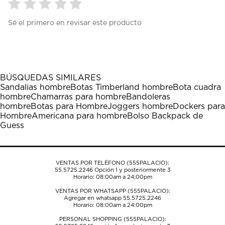
Seleccionar
Seleccionar
Seleccionar
Seleccionar
Seleccionar
Sé el primero en revisar este producto
para
para
para
para
para
calificar
calificar
calificar
calificar
calificar
el
el
el
el
el
artículo
artículo
artículo
artículo
artículo
con
con
con
con
con
1
2
3
4
5
BÚSQUEDAS SIMILARES
estrella
estrellas.
estrellas.
estrellas.
estrellas.
Sandalias hombre
Botas Timberland hombre
Bota cuadra
Esta
Esta
Esta
Esta
Esta
hombre
Chamarras para hombre
Bandoleras
acción
acción
acción
acción
acción
hombre
Botas para Hombre
Joggers hombre
Dockers para
abrirá
abrirá
abrirá
abrirá
abrirá
Hombre
Americana para hombre
Bolso Backpack de
el
el
el
el
el
Guess
formulario
formulario
formulario
formulario
formulario
de
de
de
de
de
envío.
envío.
envío.
envío.
envío.
VENTAS POR TELÉFONO (555PALACIO):
55.5725.2246
Opción 1 y posteriormente 3
Horario: 08:00am a 24:00pm
VENTAS POR WHATSAPP (555PALACIO):
Agregar en whatsapp 55.5725.2246
Horario: 08:00am a 24:00pm
PERSONAL SHOPPING (555PALACIO):