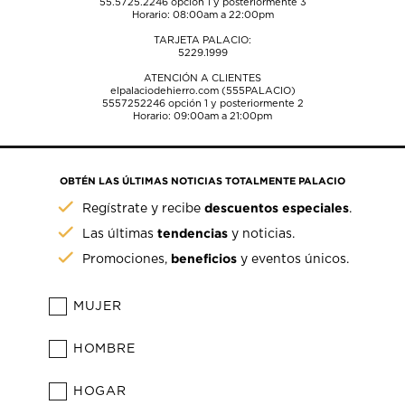
55.5725.2246
opción 1 y posteriormente 3
Horario: 08:00am a 22:00pm
TARJETA PALACIO:
5229.1999
ATENCIÓN A CLIENTES
elpalaciodehierro.com (555PALACIO)
5557252246
opción 1 y posteriormente 2
Horario: 09:00am a 21:00pm
OBTÉN LAS ÚLTIMAS NOTICIAS TOTALMENTE PALACIO
descuentos especiales
Regístrate y recibe
.
tendencias
Las últimas
y noticias.
beneficios
Promociones,
y eventos únicos.
MUJER
HOMBRE
HOGAR