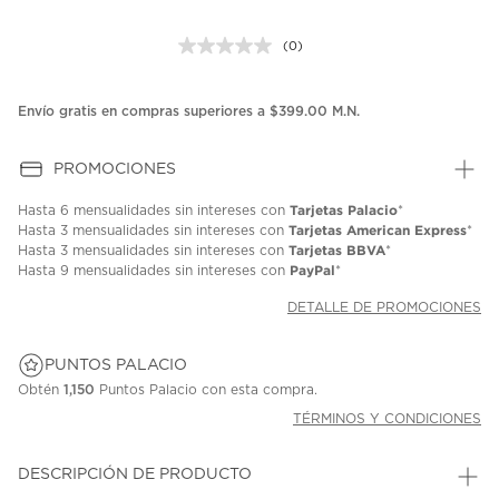
(0)
Sin
puntuación.
Enlace
en
Envío gratis en compras superiores a $399.00 M.N.
la
misma
página.
PROMOCIONES
Tarjetas Palacio
Hasta
6 mensualidades
sin intereses con
*
Tarjetas American Express
Hasta
3 mensualidades
sin intereses con
*
Tarjetas BBVA
Hasta
3 mensualidades
sin intereses con
*
PayPal
Hasta
9 mensualidades
sin intereses con
*
DETALLE DE PROMOCIONES
PUNTOS PALACIO
Obtén
1,150
Puntos Palacio con esta compra.
TÉRMINOS Y CONDICIONES
DESCRIPCIÓN DE PRODUCTO