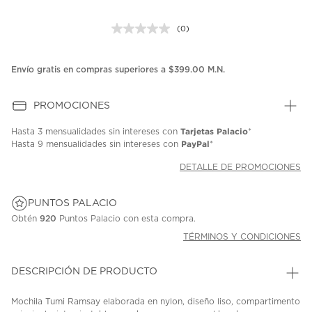
(0)
Sin
puntuación.
Enlace
en
Envío gratis en compras superiores a $399.00 M.N.
la
misma
página.
PROMOCIONES
Tarjetas Palacio
Hasta
3 mensualidades
sin intereses con
*
PayPal
Hasta
9 mensualidades
sin intereses con
*
DETALLE DE PROMOCIONES
PUNTOS PALACIO
Obtén
920
Puntos Palacio con esta compra.
TÉRMINOS Y CONDICIONES
DESCRIPCIÓN DE PRODUCTO
Mochila Tumi Ramsay elaborada en nylon, diseño liso, compartimento