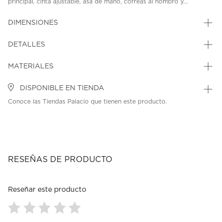
principal, cinta ajustable, asa de mano, correas al hombro y...
DIMENSIONES
DETALLES
MATERIALES
DISPONIBLE EN TIENDA
Conoce las Tiendas Palacio que tienen este producto.
RESEÑAS DE PRODUCTO
Reseñar este producto
Seleccionar
Seleccionar
Seleccionar
Seleccionar
Seleccionar