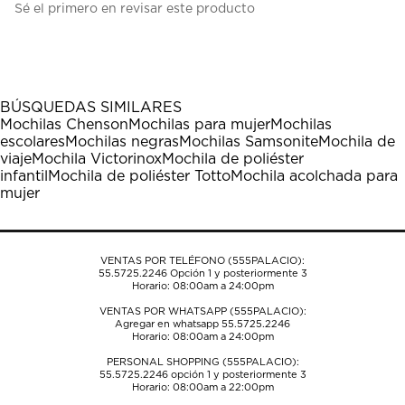
Sé el primero en revisar este producto
para
para
para
para
para
calificar
calificar
calificar
calificar
calificar
el
el
el
el
el
artículo
artículo
artículo
artículo
artículo
con
con
con
con
con
1
2
3
4
5
BÚSQUEDAS SIMILARES
estrella
estrellas.
estrellas.
estrellas.
estrellas.
Mochilas Chenson
Mochilas para mujer
Mochilas
Esta
Esta
Esta
Esta
Esta
escolares
Mochilas negras
Mochilas Samsonite
Mochila de
acción
acción
acción
acción
acción
viaje
Mochila Victorinox
Mochila de poliéster
abrirá
abrirá
abrirá
abrirá
abrirá
infantil
Mochila de poliéster Totto
Mochila acolchada para
el
el
el
el
el
mujer
formulario
formulario
formulario
formulario
formulario
de
de
de
de
de
envío.
envío.
envío.
envío.
envío.
VENTAS POR TELÉFONO (555PALACIO):
55.5725.2246
Opción 1 y posteriormente 3
Horario: 08:00am a 24:00pm
VENTAS POR WHATSAPP (555PALACIO):
Agregar en whatsapp 55.5725.2246
Horario: 08:00am a 24:00pm
PERSONAL SHOPPING (555PALACIO):
55.5725.2246
opción 1 y posteriormente 3
Horario: 08:00am a 22:00pm