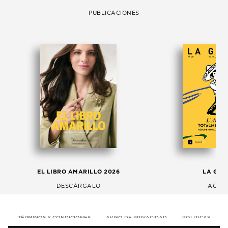
PUBLICACIONES
EL LIBRO AMARILLO 2026
LA GAC
DESCÁRGALO
AGOS
TÉRMINOS Y CONDICIONES
AVISO DE PRIVACIDAD
POLITICAS