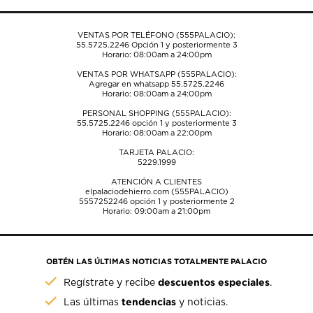
formulario
formulario
formulario
formulario
formulario
de
de
de
de
de
envío.
envío.
envío.
envío.
envío.
VENTAS POR TELÉFONO (555PALACIO):
55.5725.2246
Opción 1 y posteriormente 3
Horario: 08:00am a 24:00pm
VENTAS POR WHATSAPP (555PALACIO):
Agregar en whatsapp 55.5725.2246
Horario: 08:00am a 24:00pm
PERSONAL SHOPPING (555PALACIO):
55.5725.2246
opción 1 y posteriormente 3
Horario: 08:00am a 22:00pm
TARJETA PALACIO:
5229.1999
ATENCIÓN A CLIENTES
elpalaciodehierro.com (555PALACIO)
5557252246
opción 1 y posteriormente 2
Horario: 09:00am a 21:00pm
OBTÉN LAS ÚLTIMAS NOTICIAS TOTALMENTE PALACIO
descuentos especiales
Regístrate y recibe
.
tendencias
Las últimas
y noticias.