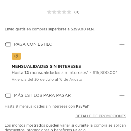
(0)
Sin
puntuación.
Enlace
en
Envío gratis en compras superiores a $399.00 M.N.
la
misma
página.
PAGA CON ESTILO
MENSUALIDADES SIN INTERESES
12
Hasta
mensualidades sin intereses* - $15,800.00*
Vigencia del 30 de Julio al 16 de Agosto
MÁS ESTILOS PARA PAGAR
PayPal
Hasta
9 mensualidades
sin intereses con
*
DETALLE DE PROMOCIONES
Los montos mostrados pueden variar si durante la compra se aplican
descuentos, promociones o beneficios Palacio