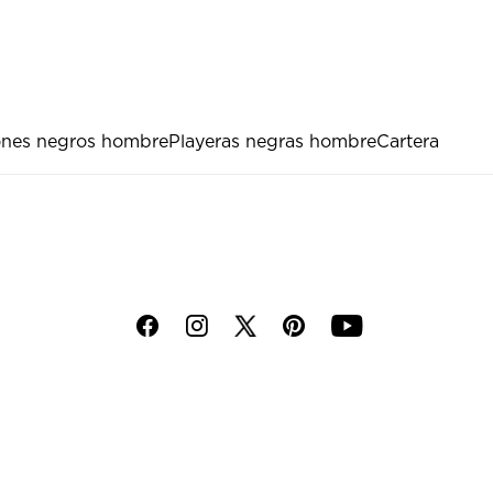
ones negros hombre
Playeras negras hombre
Cartera
f
i
p
y