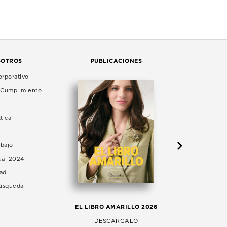
SOTROS
PUBLICACIONES
rporativo
e Cumplimiento
tica
abajo
ual 2024
dad
Búsqueda
LA 
EL LIBRO AMARILLO 2026
AG
DESCÁRGALO