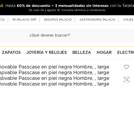
AS
60% de descuento
3 mensualidades sin intereses
. Hasta
+
con tu Tarjeta
De Julio 24 a agosto 16. Consulta términos y condiciones
CIO
MI PALACIO APP
SEGUROS PALACIO
GASTRONOMÍA PALACIO
VIAJES
ZAPATOS
JOYERÍA Y RELOJES
BELLEZA
HOGAR
ELECTR