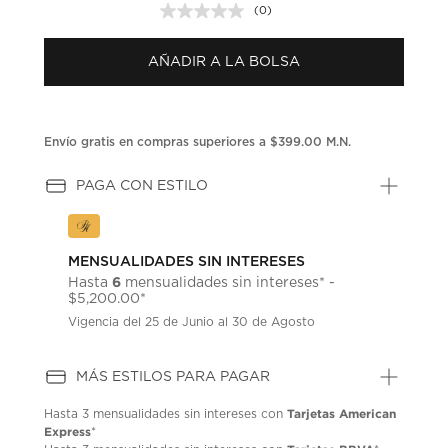
(0)
Sin
puntuación.
Enlace
AÑADIR A LA BOLSA
en
la
misma
página.
Envío gratis en compras superiores a $399.00 M.N.
PAGA CON ESTILO
MENSUALIDADES SIN INTERESES
6
Hasta
mensualidades sin intereses* -
$5,200.00*
Vigencia del 25 de Junio al 30 de Agosto
MÁS ESTILOS PARA PAGAR
Tarjetas American
Hasta
3 mensualidades
sin intereses con
Express
*