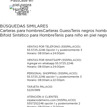
calificar
calificar
calificar
calificar
calificar
el
el
el
el
el
artículo
artículo
artículo
artículo
artículo
con
con
con
con
con
1
2
3
4
5
estrella
estrellas.
estrellas.
estrellas.
estrellas.
BÚSQUEDAS SIMILARES
Esta
Esta
Esta
Esta
Esta
Carteras para hombres
Carteras Guess
Tenis negros homb
acción
acción
acción
acción
acción
Bifold Sintético para Hombre
Tenis para niño en piel negr
abrirá
abrirá
abrirá
abrirá
abrirá
el
el
el
el
el
formulario
formulario
formulario
formulario
formulario
VENTAS POR TELÉFONO (555PALACIO):
55.5725.2246
Opción 1 y posteriormente 3
de
de
de
de
de
Horario: 08:00am a 24:00pm
envío.
envío.
envío.
envío.
envío.
VENTAS POR WHATSAPP (555PALACIO):
Agregar en whatsapp 55.5725.2246
Horario: 08:00am a 24:00pm
PERSONAL SHOPPING (555PALACIO):
55.5725.2246
opción 1 y posteriormente 3
Horario: 08:00am a 22:00pm
TARJETA PALACIO:
5229.1999
ATENCIÓN A CLIENTES
elpalaciodehierro.com (555PALACIO)
5557252246
opción 1 y posteriormente 2
Horario: 09:00am a 21:00pm