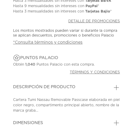
Tarjetas BBVA
Hasta
3 mensualidades
sin intereses con
*
PayPal
Hasta
9 mensualidades
sin intereses con
*
Tarjetas Bajio
Hasta
3 mensualidades
sin intereses con
*
DETALLE DE PROMOCIONES
Los montos mostrados pueden variar si durante la compra
se aplican descuentos, promociones o beneficios Palacio
*Consulta términos y condiciones
PUNTOS PALACIO
Obtén
1,040
Puntos Palacio con esta compra.
TÉRMINOS Y CONDICIONES
DESCRIPCIÓN DE PRODUCTO
Cartera Tumi Nassau Removable Passcase elaborada en piel
color negro, compartimento principal abierto, nombre de la
marca graba...
DIMENSIONES