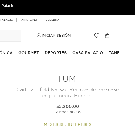
 Palacio
 PALACIO
ARISTOPET
CELEBRA
INICIAR SESIÓN
ÓNICA
GOURMET
DEPORTES
CASA PALACIO
TANE
TUMI
Cartera bifold Nassau Removable Passcase
en piel negra Hombre
$5,200.00
Quedan pocos
MESES SIN INTERESES