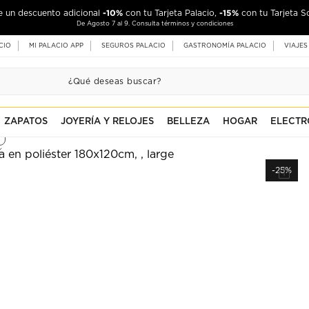
-10%
-15%
de un descuento adicional
con tu Tarjeta Palacio,
con tu Tarjeta S
De Agosto 7 al 9. Consulta términos y condiciones
CIO
MI PALACIO APP
SEGUROS PALACIO
GASTRONOMÍA PALACIO
VIAJES
ZAPATOS
JOYERÍA Y RELOJES
BELLEZA
HOGAR
ELECTR
-25%