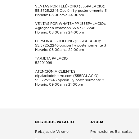
el
el
el
el
el
formulario
formulario
formulario
formulario
formulario
VENTAS POR TELÉFONO (555PALACIO):
55.5725.2246
Opción 1 y posteriormente 3
de
de
de
de
de
Horario: 08:00am a 24:00pm
envío.
envío.
envío.
envío.
envío.
VENTAS POR WHATSAPP (555PALACIO):
Agregar en whatsapp 55.5725.2246
Horario: 08:00am a 24:00pm
PERSONAL SHOPPING (555PALACIO):
55.5725.2246
opción 1 y posteriormente 3
Horario: 08:00am a 22:00pm
TARJETA PALACIO:
5229.1999
ATENCIÓN A CLIENTES
elpalaciodehierro.com (555PALACIO)
5557252246
opción 1 y posteriormente 2
Horario: 09:00am a 21:00pm
NEGOCIOS PALACIO
AYUDA
Rebajas de Verano
Promociones Bancarias