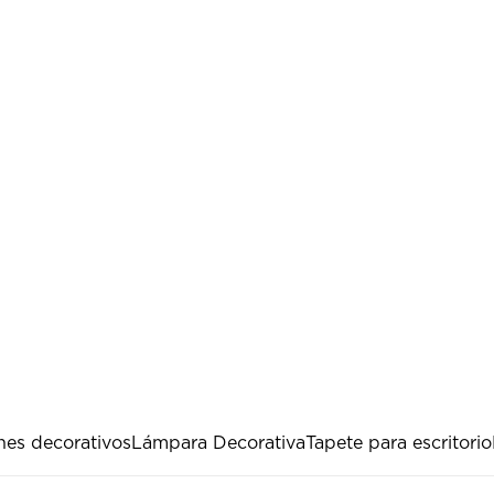
nes decorativos
Lámpara Decorativa
Tapete para escritorio