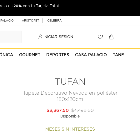
-20%
ocio o
con tu Tarjeta Total
 PALACIO
ARISTOPET
CELEBRA
INICIAR SESIÓN
ÓNICA
GOURMET
DEPORTES
CASA PALACIO
TANE
TUFAN
Tapete Decorativo Nevada en poliéster
180x120cm
$3,367.50
$4,490.00
Disponible
MESES SIN INTERESES