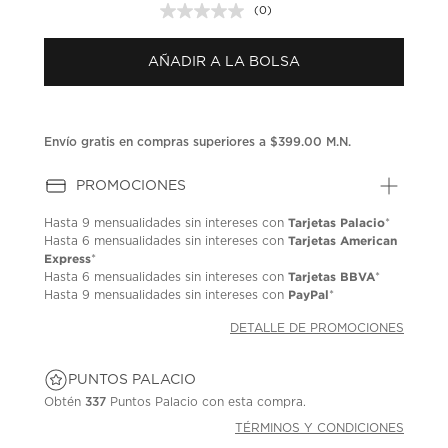
(0)
Sin
puntuación.
Enlace
AÑADIR A LA BOLSA
en
la
misma
página.
Envío gratis en compras superiores a $399.00 M.N.
PROMOCIONES
Tarjetas Palacio
Hasta
9 mensualidades
sin intereses con
*
Tarjetas American
Hasta
6 mensualidades
sin intereses con
Express
*
Tarjetas BBVA
Hasta
6 mensualidades
sin intereses con
*
PayPal
Hasta
9 mensualidades
sin intereses con
*
DETALLE DE PROMOCIONES
PUNTOS PALACIO
Obtén
337
Puntos Palacio con esta compra.
TÉRMINOS Y CONDICIONES