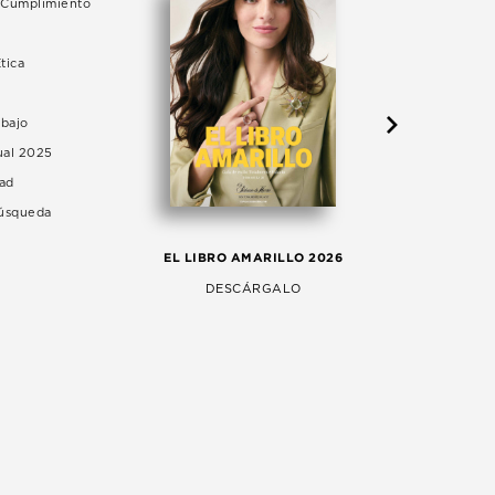
e Cumplimiento
tica
abajo
ual 2025
dad
Búsqueda
LA 
EL LIBRO AMARILLO 2026
AG
DESCÁRGALO