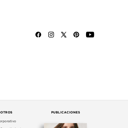
f
i
p
y
SOTROS
PUBLICACIONES
rporativo