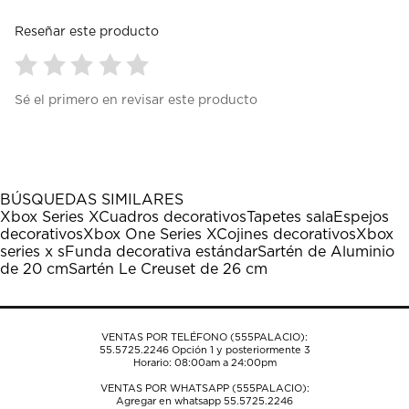
Reseñar este producto
Seleccionar
Seleccionar
Seleccionar
Seleccionar
Seleccionar
Sé el primero en revisar este producto
para
para
para
para
para
calificar
calificar
calificar
calificar
calificar
el
el
el
el
el
artículo
artículo
artículo
artículo
artículo
con
con
con
con
con
1
2
3
4
5
BÚSQUEDAS SIMILARES
estrella
estrellas.
estrellas.
estrellas.
estrellas.
Xbox Series X
Cuadros decorativos
Tapetes sala
Espejos
Esta
Esta
Esta
Esta
Esta
decorativos
Xbox One Series X
Cojines decorativos
Xbox
acción
acción
acción
acción
acción
series x s
Funda decorativa estándar
Sartén de Aluminio
abrirá
abrirá
abrirá
abrirá
abrirá
de 20 cm
Sartén Le Creuset de 26 cm
el
el
el
el
el
formulario
formulario
formulario
formulario
formulario
de
de
de
de
de
envío.
envío.
envío.
envío.
envío.
VENTAS POR TELÉFONO (555PALACIO):
55.5725.2246
Opción 1 y posteriormente 3
Horario: 08:00am a 24:00pm
VENTAS POR WHATSAPP (555PALACIO):
Agregar en whatsapp 55.5725.2246