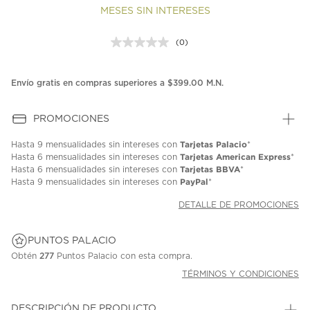
MESES SIN INTERESES
(0)
Sin
puntuación.
Enlace
en
Envío gratis en compras superiores a $399.00 M.N.
la
misma
página.
PROMOCIONES
Tarjetas Palacio
Hasta
9 mensualidades
sin intereses con
*
Tarjetas American Express
Hasta
6 mensualidades
sin intereses con
*
Tarjetas BBVA
Hasta
6 mensualidades
sin intereses con
*
PayPal
Hasta
9 mensualidades
sin intereses con
*
DETALLE DE PROMOCIONES
PUNTOS PALACIO
Obtén
277
Puntos Palacio con esta compra.
TÉRMINOS Y CONDICIONES
DESCRIPCIÓN DE PRODUCTO